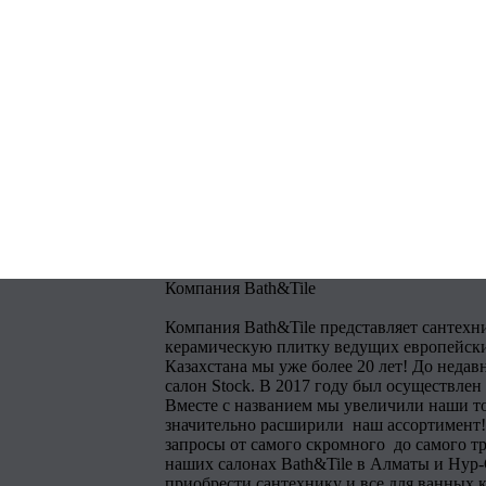
Компания Bath&Tile
Компания Bath&Tile представляет сантехн
керамическую плитку ведущих европейски
Казахстана мы уже более 20 лет! До недав
салон Stock. В 2017 году был осуществлен
Вместе с названием мы увеличили наши т
значительно расширили наш ассортимент!
запросы от самого скромного до самого тр
наших салонах Bath&Tile в Алматы и Нур
приобрести сантехнику и все для ванных 