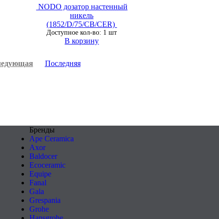
NODO дозатор настенный
никель
(1852/D/75/CB/CER)
Доступное кол-во: 1 шт
В корзину
едующая
Последняя
Бренды
Ape Ceramica
Axor
Baldocer
Ecoceramic
Equipe
Fanal
Gala
Grespania
Grohe
Hansgrohe