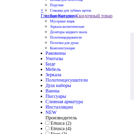
Поручни
×
Стаканы для зубных щеток
Главная
Каталог
Скидочный товар
Туалетные ершики
Мусорные ящик
Зеркала косметические
Дозаторы жидкого мыла
Полотенцедержатели
Полочки для душа
Комплектующие
Раковины
Унитазы
Биде
Мебель
Зеркала
Полотенцесушители
Душ наборы
Ванны
Писсуары
Сливная арматура
Инсталляции
NEW
Производитель
Ertusca (2)
Etrusca (4)
Fiore (2)