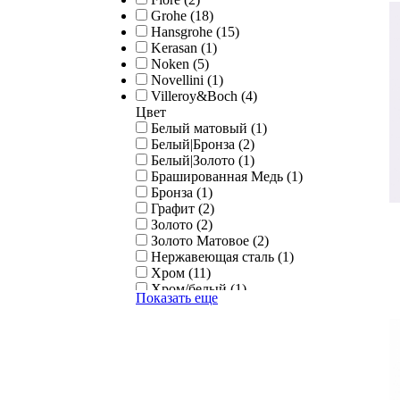
Grohe (18)
Hansgrohe (15)
Kerasan (1)
Noken (5)
Novellini (1)
Villeroy&Boch (4)
Цвет
Белый матовый (1)
Белый|Бронза (2)
Белый|Золото (1)
Брашированная Медь (1)
Бронза (1)
Графит (2)
Золото (2)
Золото Матовое (2)
Нержавеющая сталь (1)
Хром (11)
Хром/белый (1)
Показать еще
Хром/золото (1)
Чёрный (4)
Черный/хром (1)