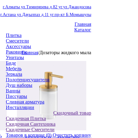
г.Алматы ул.Тимирязева д.82 уг.ул.Джандосова
г.Астана ул.Дауылпаз д.11 уг.пр-кт Б.Момышулы
Главная
Каталог
Плитка
Смесители
Аксессуары
Раковины
Главная
/
Дозаторы жидкого мыла
Унитазы
Биде
Мебель
Зеркала
Полотенцесушители
Душ наборы
Ванны
Писсуары
Сливная арматура
Инсталляции
Скидочный товар
Скидочная Плитка
Скидочная Сантехника
Скидочные Смесители
Товаров в корзине
(0)
Очистить корзину
Ь