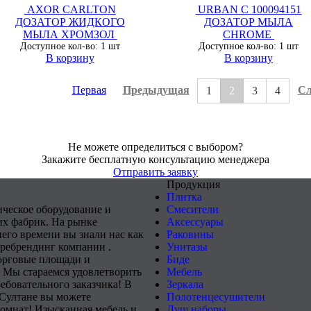
AXOR CARLTON
URBAN C 100094151
ДОЗАТОР ЖИДКОГО
ДОЗАТОР МЫЛА
МЫЛА ХРОМЗОЛ
CHROME
Доступное кол-во: 1 шт
Доступное кол-во: 1 шт
В корзину
В корзину
Первая
Предыдущая
Сл
1
2
3
4
Не можете определиться с выбором?
Закажите бесплатную консультацию менеджера
Отправить заявку
Продукция
Плитка
ическое оборудование и
Смесители
х фабрик. На рынке
Аксессуары
него времени вы знали нас как
Раковины
 ребрендинг компании .
Унитазы
орговые площади и
Биде
 Мы стараемся удовлетворить
Мебель
ебовательного заказчика! В
Зеркала
-Султане вы можете
Полотенцесушители
комнат! Изысканная мебель и
Душ наборы