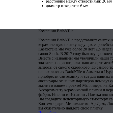
расстояние между отверстиями: 26 мм
диаметр отверстия: 6 мм
Компания Bath&Tile
Компания Bath&Tile представляет сантехн
керамическую плитку ведущих европейски
Казахстана мы уже более 20 лет! До недав
салон Stock. В 2017 году был осуществлен
Вместе с названием мы увеличили наши т
значительно расширили наш ассортимент!
запросы от самого скромного до самого тр
наших салонах Bath&Tile в Алматы и Нур
приобрести сантехнику и все для ванных 
аксессуары от наших партнеров помогут 
акцент в вашем проекте! Мы лидеры на Ка
Ассортименту керамической плитки и кера
фабрик Италии и Испании . Плитка для в
Вы создадите неповторимую атмосферу сво
Контемпорари ,Минимализм, Ар-Деко, Лоф
вы обязательно найдете свою плитку
Подробнее