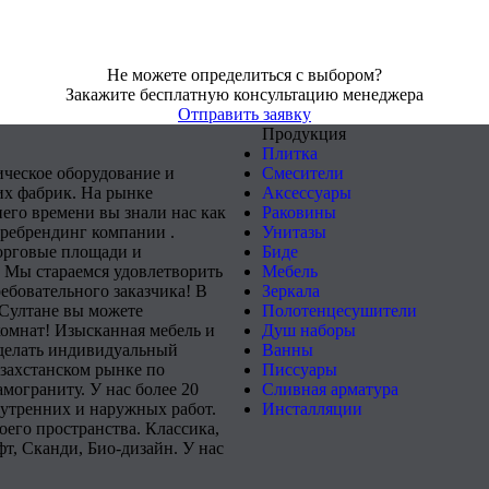
Не можете определиться с выбором?
Закажите бесплатную консультацию менеджера
Отправить заявку
Продукция
Плитка
ическое оборудование и
Смесители
х фабрик. На рынке
Аксессуары
него времени вы знали нас как
Раковины
 ребрендинг компании .
Унитазы
орговые площади и
Биде
 Мы стараемся удовлетворить
Мебель
ебовательного заказчика! В
Зеркала
-Султане вы можете
Полотенцесушители
комнат! Изысканная мебель и
Душ наборы
сделать индивидуальный
Ванны
захстанском рынке по
Писсуары
мограниту. У нас более 20
Сливная арматура
нутренних и наружных работ.
Инсталляции
его пространства. Классика,
т, Сканди, Био-дизайн. У нас