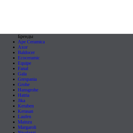
Бренды
Ape Ceramica
Axor
Baldocer
Ecoceramic
Equipe
Fanal
Gala
Grespania
Grohe
Hansgrohe
Hatria
Jika
Keraben
Kerasan
Laufen
Mainzu
Margaroli
Nicolazzi