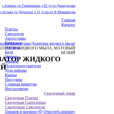
г.Алматы ул.Тимирязева д.82 уг.ул.Джандосова
г.Астана ул.Дауылпаз д.11 уг.пр-кт Б.Момышулы
Главная
Каталог
Плитка
Смесители
Аксессуары
Раковины
кция
/
Аксессуары
/
Дозаторы жидкого мыла
/
Унитазы
0 ДОЗАТОР ЖИДКОГО МЫЛА, МАТОВЫЙ
Биде
БЕЛЫЙ
Мебель
ДОЗАТОР ЖИДКОГО
Зеркала
ЫЙ
Полотенцесушители
Душ наборы
Ванны
Писсуары
Сливная арматура
Инсталляции
Скидочный товар
Скидочная Плитка
Скидочная Сантехника
Скидочные Смесители
Товаров в корзине
(0)
Очистить корзину