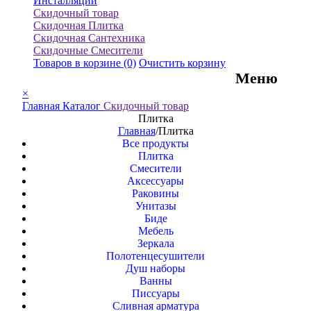
Инсталляции
Скидочный товар
Скидочная Плитка
Скидочная Сантехника
Скидочные Смесители
Товаров в корзине
(0)
Очистить корзину
Меню
×
Главная
Каталог
Скидочный товар
Плитка
Главная
/
Плитка
Все продукты
Плитка
Смесители
Аксессуары
Раковины
Унитазы
Биде
Мебель
Зеркала
Полотенцесушители
Душ наборы
Ванны
Писсуары
Сливная арматура