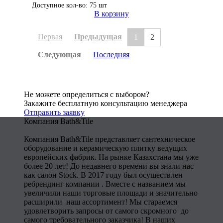
Доступное кол-во: 75 шт
В корзину
Первая
Предыдущая
1
2
Следующая
Последняя
Не можете определиться с выбором?
Закажите бесплатную консультацию менеджера
Отправить заявку
Компания Bath&Tile
Компания Bath&Tile представляет сантехническое
оборудование и керамическую плитку ведущих
европейских фабрик. На рынке Казахстана мы уже
более 20 лет! До недавнего времени вы знали нас
как салон Stock. В 2017 году был осуществлен
ребрендинг компании . Вместе с названием мы
увеличили наши торговые площади и значительно
расширили наш ассортимент! Мы стараемся
удовлетворить запросы от самого скромного до
самого требовательного заказчика! В наших