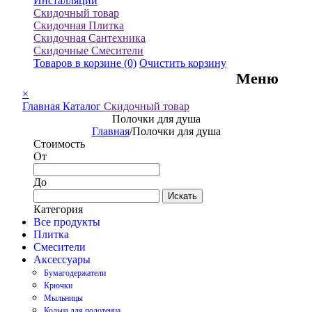
Инсталляции
Скидочный товар
Скидочная Плитка
Скидочная Сантехника
Скидочные Смесители
Товаров в корзине
(0)
Очистить корзину
Меню
×
Главная
Каталог
Скидочный товар
Полочки для душа
Главная
/
Полочки для душа
Стоимость
От
До
Искать
Категория
Все продукты
Плитка
Смесители
Аксессуары
Бумагодержатели
Крючки
Мыльницы
Кольца для полотенца