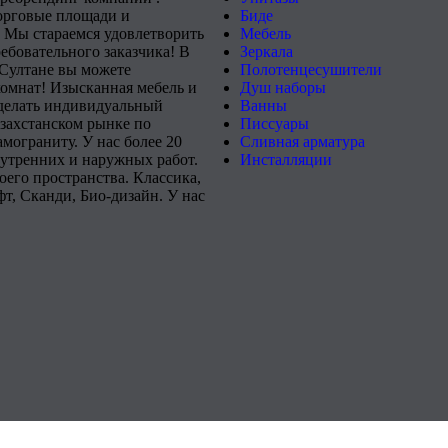
орговые площади и
Биде
 Мы стараемся удовлетворить
Мебель
ебовательного заказчика! В
Зеркала
-Султане вы можете
Полотенцесушители
комнат! Изысканная мебель и
Душ наборы
сделать индивидуальный
Ванны
захстанском рынке по
Писсуары
мограниту. У нас более 20
Сливная арматура
нутренних и наружных работ.
Инсталляции
его пространства. Классика,
т, Сканди, Био-дизайн. У нас