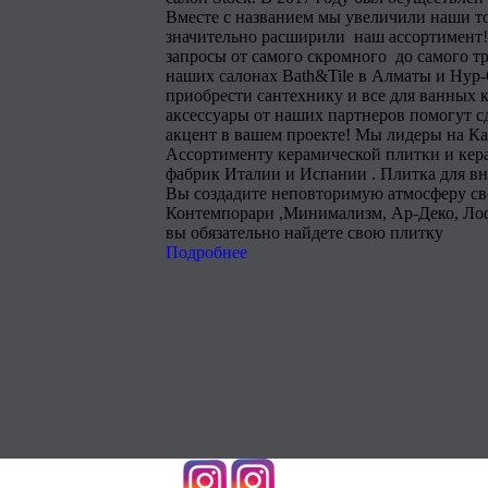
Вместе с названием мы увеличили наши т
значительно расширили наш ассортимент!
запросы от самого скромного до самого тр
наших салонах Bath&Tile в Алматы и Нур
приобрести сантехнику и все для ванных 
аксессуары от наших партнеров помогут 
акцент в вашем проекте! Мы лидеры на Ка
Ассортименту керамической плитки и кера
фабрик Италии и Испании . Плитка для в
Вы создадите неповторимую атмосферу сво
Контемпорари ,Минимализм, Ар-Деко, Лоф
вы обязательно найдете свою плитку
Подробнее