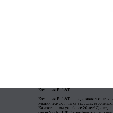
Компания Bath&Tile
Компания Bath&Tile представляет сантехн
керамическую плитку ведущих европейски
Казахстана мы уже более 20 лет! До недав
салон Stock. В 2017 году был осуществлен