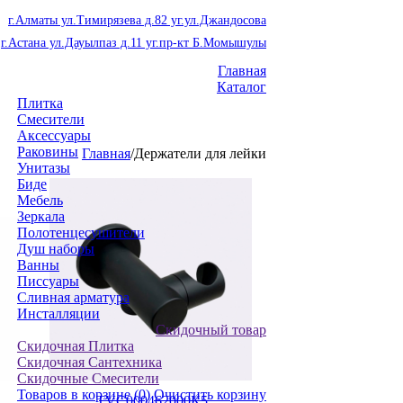
г.Алматы ул.Тимирязева д.82 уг.ул.Джандосова
г.Астана ул.Дауылпаз д.11 уг.пр-кт Б.Момышулы
Главная
Каталог
Плитка
Смесители
Аксессуары
Раковины
Главная
/
Держатели для лейки
Унитазы
Биде
Мебель
Зеркала
Полотенцесушители
Душ наборы
Ванны
Писсуары
Сливная арматура
Инсталляции
Скидочный товар
Скидочная Плитка
Скидочная Сантехника
Скидочные Смесители
Товаров в корзине
(0)
Очистить корзину
TVC000462000К5