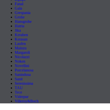
Fanal
Gala
Grespania
Grohe
Hansgrohe
Hatria
Jika
Keraben
Kerasan
Laufen
Mainzu
Margaroli
Nicolazzi
Noken
Novellini
Porcelanosa
Sanindusa
Sanit
Serenissima
TAU
Tece
Vidrepur
Villeroy&Boch