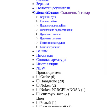
Зеркала
Полотенцесушители
×
Душ наборы
Главная
Каталог
Скидочный товар
Верхний душ
Ручные лейки
Держатели для лейки
Шланговые подсоединения
Душевые штанги
Душевые шланги
Гигиенические души
Комплектующие
Ванны
Писсуары
Сливная арматура
Инсталляции
NEW
Производитель
Grohe (6)
Hansgrohe (20)
Noken (2)
Noken PORCELANOSA (1)
Villeroy&Boch (2)
Цвет
Белый (1)
Белый матовый (1)