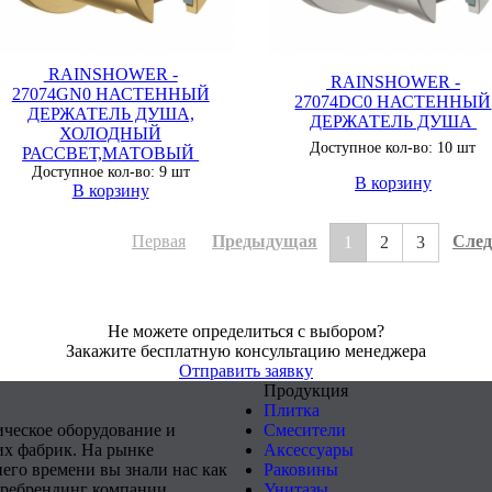
RAINSHOWER -
RAINSHOWER -
27074GN0 НАСТЕННЫЙ
27074DC0 НАСТЕННЫЙ
ДЕРЖАТЕЛЬ ДУША,
ДЕРЖАТЕЛЬ ДУША
ХОЛОДНЫЙ
Доступное кол-во: 10 шт
РАССВЕТ,МАТОВЫЙ
Доступное кол-во: 9 шт
В корзину
В корзину
Первая
Предыдущая
Сле
1
2
3
Не можете определиться с выбором?
Закажите бесплатную консультацию менеджера
Отправить заявку
Продукция
Плитка
ическое оборудование и
Смесители
х фабрик. На рынке
Аксессуары
него времени вы знали нас как
Раковины
 ребрендинг компании .
Унитазы