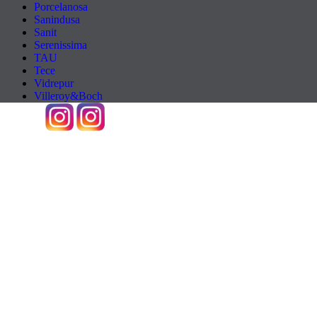
Porcelanosa
Sanindusa
Sanit
Serenissima
TAU
Tece
Vidrepur
Villeroy&Boch