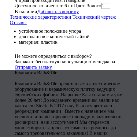
Фирма производитель: Hansgrohe
Доступное количество: 6 шт
Цвет: Золото
В наличии
Добавить в корзину
Технические характеристики
Технический чертеж
Отзывы
устойчивое положение упора
для шлангов с конической гайкой
материал: пластик
Не можете определиться с выбором?
Закажите бесплатную консультацию менеджера
Отправить заявку
Компания Bath&Tile
Компания Bath&Tile представляет сантехническое
оборудование и керамическую плитку ведущих
европейских фабрик. На рынке Казахстана мы уже
более 20 лет! До недавнего времени вы знали нас
как салон Stock. В 2017 году был осуществлен
ребрендинг компании . Вместе с названием мы
увеличили наши торговые площади и значительно
расширили наш ассортимент! Мы стараемся
удовлетворить запросы от самого скромного до
самого требовательного заказчика! В наших