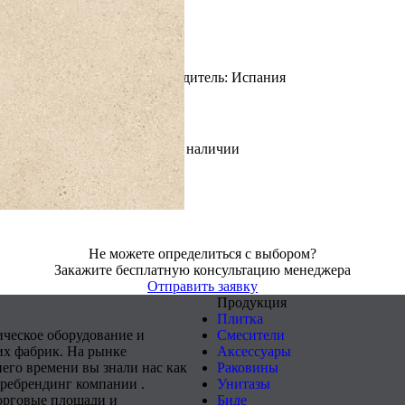
Страна производитель: Испания
В наличии
Не можете определиться с выбором?
Закажите бесплатную консультацию менеджера
Отправить заявку
Продукция
Плитка
ическое оборудование и
Смесители
х фабрик. На рынке
Аксессуары
него времени вы знали нас как
Раковины
 ребрендинг компании .
Унитазы
орговые площади и
Биде