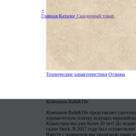
×
Главная
Каталог
Скидочный товар
Технические характеристики
Отзывы
Компания Bath&Tile
Компания Bath&Tile представляет сантехн
керамическую плитку ведущих европейски
Казахстана мы уже более 20 лет! До недав
салон Stock. В 2017 году был осуществлен
Вместе с названием мы увеличили наши т