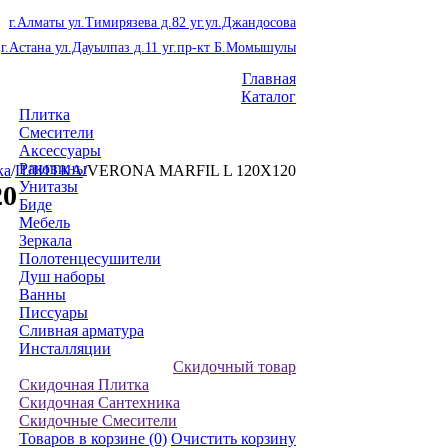
г.Алматы ул.Тимирязева д.82 уг.ул.Джандосова
г.Астана ул.Дауылпаз д.11 уг.пр-кт Б.Момышулы
Главная
Каталог
Плитка
Смесители
Аксессуары
Раковины
ка
/
ПЛИТКА
/
VERONA MARFIL L 120X120
Унитазы
20
Биде
Мебель
Зеркала
Полотенцесушители
Душ наборы
Ванны
Писсуары
Сливная арматура
Инсталляции
Скидочный товар
Скидочная Плитка
Скидочная Сантехника
Скидочные Смесители
Товаров в корзине
(0)
Очистить корзину