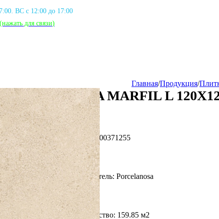
17:00. ВС с 12:00 до 17:00
(нажать для связи
)
Главная
/
Продукция
/
Плит
VERONA MARFIL L 120X1
Артикул: PORC_100371255
Фирма производитель: Porcelanosa
Доступное количество: 159.85 м2