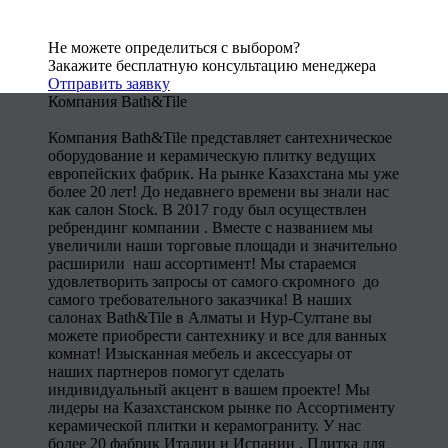
Не можете определиться с выбором?
Закажите бесплатную консультацию менеджера
Отправить заявку
Компания Bath&Tile
Компания Bath&Tile представляет сантехническое
оборудование и керамическую плитку ведущих
европейских фабрик. На рынке Казахстана мы уже
более 20 лет! До недавнего времени вы знали нас
как салон Stock. В 2017 году был осуществлен
ребрендинг компании . Вместе с названием мы
увеличили наши торговые площади и значительно
расширили наш ассортимент! Мы стараемся
удовлетворить запросы от самого скромного до
самого требовательного заказчика! В наших
салонах Bath&Tile в Алматы и Нур-Султане вы
можете приобрести сантехнику и все для ванных
комнат! Изысканная мебель и аксессуары от
наших партнеров помогут сделать
индивидуальный акцент в вашем проекте! Мы
лидеры на Казахстанском рынке по Ассортименту
керамической плитки и керамограниту. У нас
более 20 фабрик Италии и Испании . Плитка для