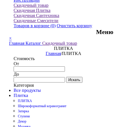
Инсталляции
Скидочный товар
Скидочная Плитка
Скидочная Сантехника
Скидочные Смесители
Товаров в корзине
(0)
Очистить корзину
Меню
×
Главная
Каталог
Скидочный товар
ПЛИТКА
Главная
/
ПЛИТКА
Стоимость
От
До
Искать
Категория
Все продукты
Плитка
ПЛИТКА
Широкоформатный керамогранит
Затирка
Ступени
Декор
Мозаика