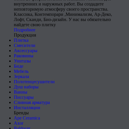
внутренних и наружных работ. Вы создадите
неповторимую атмосферу своего пространства.
Классика, Контемпорари ,Минимализм, Ар-Деко,
Лофт, Сканди, Био-дизайн. У нас вы обязательно
найдете свою плитку
Подробнее
Продукция
Плитка
Смесители
Аксессуары
Раковины
Унитазы
Биде
Мебель
Зеркала
Полотенцесушители
Душ наборы
Ванны
Писсуары
Сливная арматура
Инсталляции
Бренды
Ape Ceramica
Axor
Baldocer