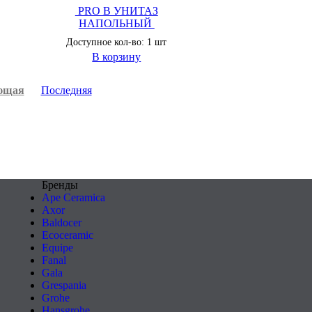
PRO B УНИТАЗ
НАПОЛЬНЫЙ
Доступное кол-во: 1 шт
В корзину
ющая
Последняя
Бренды
Ape Ceramica
Axor
Baldocer
Ecoceramic
Equipe
Fanal
Gala
Grespania
Grohe
Hansgrohe