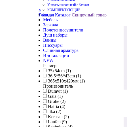
Унитазы напольный с бачком
×
КОМПЛЕКТУЮЩИЕ
Биде
Главная
Каталог
Скидочный товар
Мебель
Зеркала
Полотенцесушители
Душ наборы
Ванны
Писсуары
Сливная арматура
Инсталляции
NEW
Размер
35x54cm (1)
36,5*56*43cm (1)
365х510х420мм (1)
Производитель
Duravit (1)
Gala (1)
Grohe (2)
Hatria (4)
Jika (2)
Kerasan (2)
Laufen (9)
Sanindusa (4)