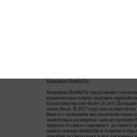
Компания Bath&Tile
Компания Bath&Tile представляет сантехн
керамическую плитку ведущих европейски
Казахстана мы уже более 20 лет! До недав
салон Stock. В 2017 году был осуществлен
Вместе с названием мы увеличили наши т
значительно расширили наш ассортимент!
запросы от самого скромного до самого тр
наших салонах Bath&Tile в Алматы и Нур
приобрести сантехнику и все для ванных 