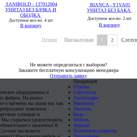
SANIBOLD - 137012004
BIANCA - Y1VA01
УНИТАЗ БЕЗ БАЧКА И
УНИТАЗ БЕЗ БАКА
ОБОДКА
Доступное кол-во: 2 шт
Доступное кол-во: 4 шт
В корзину
В корзину
Первая
Предыдущая
Следу
1
2
Не можете определиться с выбором?
Закажите бесплатную консультацию менеджера
Отправить заявку
Продукция
Плитка
ическое оборудование и
Смесители
х фабрик. На рынке
Аксессуары
него времени вы знали нас как
Раковины
 ребрендинг компании .
Унитазы
орговые площади и
Биде
 Мы стараемся удовлетворить
Мебель
ебовательного заказчика! В
Зеркала
-Султане вы можете
Полотенцесушители
комнат! Изысканная мебель и
Душ наборы