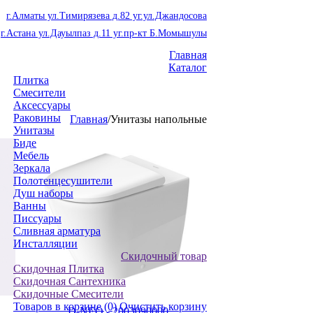
г.Алматы ул.Тимирязева д.82 уг.ул.Джандосова
г.Астана ул.Дауылпаз д.11 уг.пр-кт Б.Момышулы
Главная
Каталог
Плитка
Смесители
Аксессуары
Раковины
Главная
/
Унитазы напольные
Унитазы
Биде
Мебель
Зеркала
Полотенцесушители
Душ наборы
Ванны
Писсуары
Сливная арматура
Инсталляции
Скидочный товар
Скидочная Плитка
Скидочная Сантехника
Скидочные Смесители
Товаров в корзине
(0)
Очистить корзину
D-NEO - 2003090000