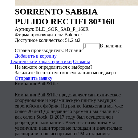
SORRENTO SABBIA
PULIDO RECTIFI 80*160
Артикул: BLD_SOR_SAB_P_160R
Фирма производитель: Baldocer
Доступное количество: 51.2 м2
В наличии
Страна производитель: Испания
Добавить в корзину
Технические характеристики
Отзывы
Не можете определиться с выбором?
Закажите бесплатную консультацию менеджера
Отправить заявку
Компания Bath&Tile
Компания Bath&Tile представляет сантехническое
оборудование и керамическую плитку ведущих
европейских фабрик. На рынке Казахстана мы уже
более 20 лет! До недавнего времени вы знали нас
как салон Stock. В 2017 году был осуществлен
ребрендинг компании . Вместе с названием мы
увеличили наши торговые площади и значительно
расширили наш ассортимент! Мы стараемся