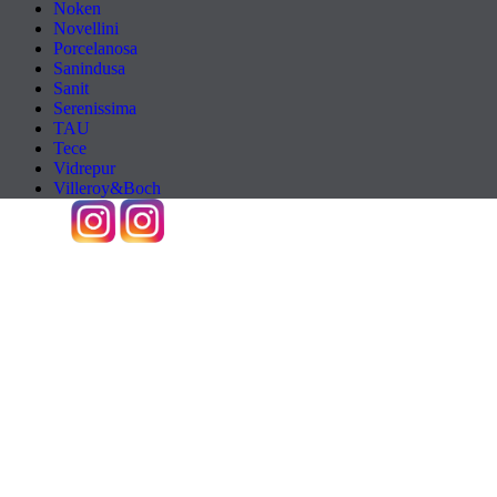
Noken
Novellini
Porcelanosa
Sanindusa
Sanit
Serenissima
TAU
Tece
Vidrepur
Villeroy&Boch