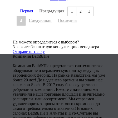
Первая
Предыдущая
1
2
3
Следующая
Последняя
4
Не можете определиться с выбором?
Закажите бесплатную консультацию менеджера
Отправить заявку
Компания Bath&Tile
Компания Bath&Tile представляет сантехническое
оборудование и керамическую плитку ведущих
европейских фабрик. На рынке Казахстана мы уже
более 20 лет! До недавнего времени вы знали нас
как салон Stock. В 2017 году был осуществлен
ребрендинг компании . Вместе с названием мы
увеличили наши торговые площади и значительно
расширили наш ассортимент! Мы стараемся
удовлетворить запросы от самого скромного до
самого требовательного заказчика! В наших
салонах Bath&Tile в Алматы и Нур-Султане вы
можете приобрести сантехнику и все для ванных