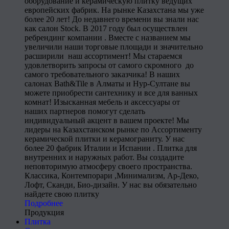
оборудование и керамическую плитку ведущих
европейских фабрик. На рынке Казахстана мы уже
более 20 лет! До недавнего времени вы знали нас
как салон Stock. В 2017 году был осуществлен
ребрендинг компании . Вместе с названием мы
увеличили наши торговые площади и значительно
расширили наш ассортимент! Мы стараемся
удовлетворить запросы от самого скромного до
самого требовательного заказчика! В наших
салонах Bath&Tile в Алматы и Нур-Султане вы
можете приобрести сантехнику и все для ванных
комнат! Изысканная мебель и аксессуары от
наших партнеров помогут сделать
индивидуальный акцент в вашем проекте! Мы
лидеры на Казахстанском рынке по Ассортименту
керамической плитки и керамограниту. У нас
более 20 фабрик Италии и Испании . Плитка для
внутренних и наружных работ. Вы создадите
неповторимую атмосферу своего пространства.
Классика, Контемпорари ,Минимализм, Ар-Деко,
Лофт, Сканди, Био-дизайн. У нас вы обязательно
найдете свою плитку
Подробнее
Продукция
Плитка