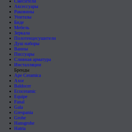
Смесители
Аксессуары
Раковины
Унитазы
Биде
Мебель
Зеркала
Полотенцесушители
Душ наборы
Ванны
Писсуары
Сливная арматура
Инсталляции
Бренды
Ape Ceramica
Axor
Baldocer
Ecoceramic
Equipe
Fanal
Gala
Grespania
Grohe
Hansgrohe
Hatria