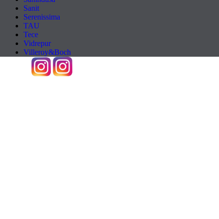
Sanit
Serenissima
TAU
Tece
Vidrepur
Villeroy&Boch