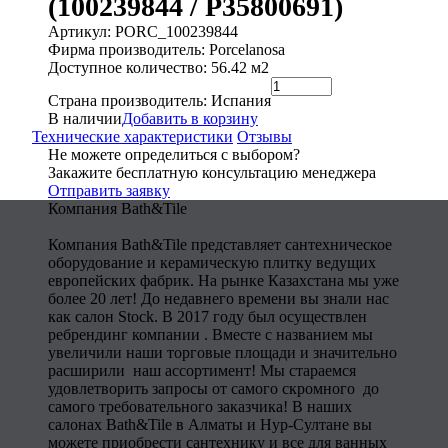
(100239844 / P35800691)
Артикул: PORC_100239844
Фирма производитель: Porcelanosa
Доступное количество: 56.42 м2
Страна производитель: Испания
В наличии
Добавить в корзину
Технические характеристики
Отзывы
Не можете определиться с выбором?
Закажите бесплатную консультацию менеджера
Отправить заявку
Компания Bath&Tile
Компания Bath&Tile представляет сантехническое
оборудование и керамическую плитку ведущих
европейских фабрик. На рынке Казахстана мы уже
более 20 лет! До недавнего времени вы знали нас
как салон Stock. В 2017 году был осуществлен
ребрендинг компании . Вместе с названием мы
увеличили наши торговые площади и значительно
расширили наш ассортимент! Мы стараемся
удовлетворить запросы от самого скромного до
самого требовательного заказчика! В наших
салонах Bath&Tile в Алматы и Нур-Султане вы
можете приобрести сантехнику и все для ванных