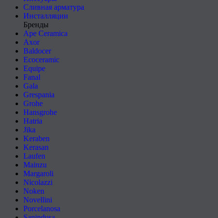
Сливная арматура
Инсталляции
Бренды
Ape Ceramica
Axor
Baldocer
Ecoceramic
Equipe
Fanal
Gala
Grespania
Grohe
Hansgrohe
Hatria
Jika
Keraben
Kerasan
Laufen
Mainzu
Margaroli
Nicolazzi
Noken
Novellini
Porcelanosa
Sanindusa