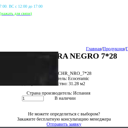
17:00. ВС с 12:00 до 17:00
(нажать для связи
)
Главная
/
Продукция
/
M.CHIARA NEGRO 7*28
27 990 тг
19 990 тг
Артикул: ECO_M.CHR_NRO_7*28
Фирма производитель: Ecoceramic
Доступное количество: 31.28 м2
Страна производитель: Испания
В наличии
Не можете определиться с выбором?
Закажите бесплатную консультацию менеджера
Отправить заявку