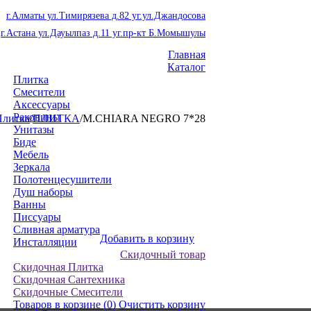
г.Алматы ул.Тимирязева д.82 уг.ул.Джандосова
г.Астана ул.Дауылпаз д.11 уг.пр-кт Б.Момышулы
Главная
Каталог
Плитка
Смесители
Аксессуары
Раковины
Плитка
/
ПЛИТКА
/
M.CHIARA NEGRO 7*28
Унитазы
Биде
Мебель
Зеркала
Полотенцесушители
Душ наборы
Ванны
Писсуары
Сливная арматура
Добавить в корзину
Инсталляции
Скидочный товар
Скидочная Плитка
Скидочная Сантехника
Скидочные Смесители
Товаров в корзине
(0)
Очистить корзину