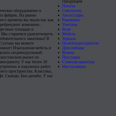
Продукция
Плитка
ическое оборудование и
Смесители
х фабрик. На рынке
Аксессуары
него времени вы знали нас как
Раковины
 ребрендинг компании .
Унитазы
орговые площади и
Биде
 Мы стараемся удовлетворить
Мебель
ебовательного заказчика! В
Зеркала
-Султане вы можете
Полотенцесушители
комнат! Изысканная мебель и
Душ наборы
сделать индивидуальный
Ванны
захстанском рынке по
Писсуары
мограниту. У нас более 20
Сливная арматура
нутренних и наружных работ.
Инсталляции
его пространства. Классика,
т, Сканди, Био-дизайн. У нас