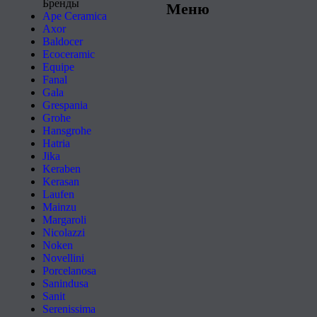
Бренды
Меню
Ape Ceramica
Axor
Baldocer
Ecoceramic
Equipe
Fanal
Gala
Grespania
Grohe
Hansgrohe
Hatria
Jika
Keraben
Kerasan
Laufen
Mainzu
Margaroli
Nicolazzi
Noken
Novellini
Porcelanosa
Sanindusa
Sanit
Serenissima