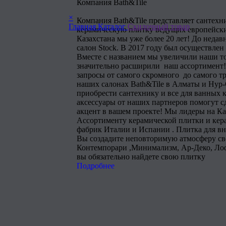
Компания Bath&Tile
×
Компания Bath&Tile представляет сантехн
Главная
Каталог
Скидочный товар
керамическую плитку ведущих европейски
Казахстана мы уже более 20 лет! До недав
салон Stock. В 2017 году был осуществлен
Вместе с названием мы увеличили наши т
значительно расширили наш ассортимент!
запросы от самого скромного до самого тр
наших салонах Bath&Tile в Алматы и Нур
приобрести сантехнику и все для ванных 
аксессуары от наших партнеров помогут 
акцент в вашем проекте! Мы лидеры на Ка
Ассортименту керамической плитки и кера
фабрик Италии и Испании . Плитка для в
Вы создадите неповторимую атмосферу сво
Контемпорари ,Минимализм, Ар-Деко, Лоф
вы обязательно найдете свою плитку
Подробнее