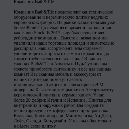
Компания Bath&Tile
Компания Bath&Tile представляет сантехническое
оборудование и керамическую плитку ведущих
европейских фабрик. На рынке Казахстана мы уже
более 20 лет! До недавнего времени вы знали нас
как салон Stock. В 2017 году был осуществлен
ребрендинг компании . Вместе с названием мы
увеличили наши торговые площади и значительно
расширили наш ассортимент! Мы стараемся
удовлетворить запросы от самого скромного до
самого требовательного заказчика! В наших
салонах Bath&Tile в Алматы и Нур-Султане вы
можете приобрести сантехнику и все для ванных
комнат! Изысканная мебель и аксессуары от
наших партнеров помогут сделать
индивидуальный акцент в вашем проекте! Мы
лидеры на Казахстанском рынке по Ассортименту
керамической плитки и керамограниту. У нас
более 20 фабрик Италии и Испании . Плитка для
внутренних и наружных работ. Вы создадите
неповторимую атмосферу своего пространства.
Классика, Контемпорари ,Минимализм, Ар-Деко,
Лофт, Сканди, Био-дизайн. У нас вы обязательно
найдете свою плитку