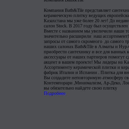
Компания Bath&Tile представляет сантехн
керамическую плитку ведущих европейски
Казахстана мы уже более 20 лет! До недав
салон Stock. В 2017 году был осуществлен
Вместе с названием мы увеличили наши т
значительно расширили наш ассортимент!
запросы от самого скромного до самого тр
наших салонах Bath&Tile в Алматы и Нур
приобрести сантехнику и все для ванных 
аксессуары от наших партнеров помогут 
акцент в вашем проекте! Мы лидеры на Ка
Ассортименту керамической плитки и кера
фабрик Италии и Испании . Плитка для в
Вы создадите неповторимую атмосферу сво
Контемпорари ,Минимализм, Ар-Деко, Лоф
вы обязательно найдете свою плитку
Подробнее