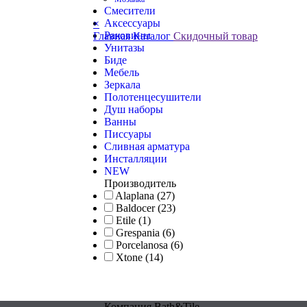
Смесители
Аксессуары
×
Раковины
Главная
Каталог
Скидочный товар
Унитазы
Биде
Мебель
Зеркала
Полотенцесушители
Душ наборы
Ванны
Писсуары
Сливная арматура
Инсталляции
NEW
Производитель
Alaplana (27)
Baldocer (23)
Etile (1)
Grespania (6)
Porcelanosa (6)
Xtone (14)
Компания Bath&Tile