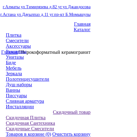
г.Алматы ул.Тимирязева д.82 уг.ул.Джандосова
г.Астана ул.Дауылпаз д.11 уг.пр-кт Б.Момышулы
Главная
Каталог
Плитка
Смесители
Аксессуары
Раковины
Главная
/
Широкоформатный керамогранит
Унитазы
Биде
Мебель
Зеркала
Полотенцесушители
Душ наборы
Ванны
Писсуары
Сливная арматура
Инсталляции
Скидочный товар
Скидочная Плитка
Скидочная Сантехника
Скидочные Смесители
Товаров в корзине
(0)
Очистить корзину