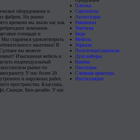
Плитка
ическое оборудование и
Смесители
х фабрик. На рынке
Аксессуары
него времени вы знали нас как
Раковины
 ребрендинг компании .
Унитазы
орговые площади и
Биде
 Мы стараемся удовлетворить
Мебель
ебовательного заказчика! В
Зеркала
-Султане вы можете
Полотенцесушители
комнат! Изысканная мебель и
Душ наборы
сделать индивидуальный
Ванны
захстанском рынке по
Писсуары
мограниту. У нас более 20
Сливная арматура
нутренних и наружных работ.
Инсталляции
его пространства. Классика,
т, Сканди, Био-дизайн. У нас