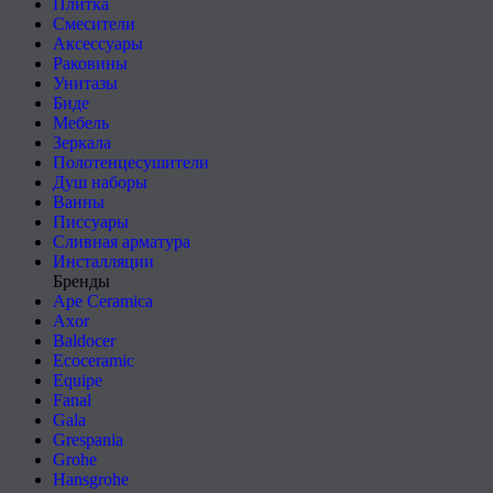
Плитка
Смесители
Аксессуары
Раковины
Унитазы
Биде
Мебель
Зеркала
Полотенцесушители
Душ наборы
Ванны
Писсуары
Сливная арматура
Инсталляции
Бренды
Ape Ceramica
Axor
Baldocer
Ecoceramic
Equipe
Fanal
Gala
Grespania
Grohe
Hansgrohe