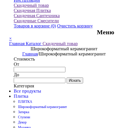
Инсталляции
Скидочный товар
Скидочная Плитка
Скидочная Сантехника
Скидочные Смесители
Товаров в корзине
(0)
Очистить корзину
Меню
×
Главная
Каталог
Скидочный товар
Широкоформатный керамогранит
Главная
/
Широкоформатный керамогранит
Стоимость
От
До
Искать
Категория
Все продукты
Плитка
ПЛИТКА
Широкоформатный керамогранит
Затирка
Ступени
Декор
Мозаика