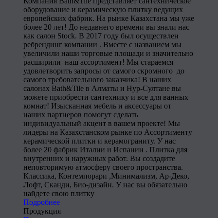
Компания Bath&Tile представляет сантехническое
оборудование и керамическую плитку ведущих
европейских фабрик. На рынке Казахстана мы уже
более 20 лет! До недавнего времени вы знали нас
как салон Stock. В 2017 году был осуществлен
ребрендинг компании . Вместе с названием мы
увеличили наши торговые площади и значительно
расширили наш ассортимент! Мы стараемся
удовлетворить запросы от самого скромного до
самого требовательного заказчика! В наших
салонах Bath&Tile в Алматы и Нур-Султане вы
можете приобрести сантехнику и все для ванных
комнат! Изысканная мебель и аксессуары от
наших партнеров помогут сделать
индивидуальный акцент в вашем проекте! Мы
лидеры на Казахстанском рынке по Ассортименту
керамической плитки и керамограниту. У нас
более 20 фабрик Италии и Испании . Плитка для
внутренних и наружных работ. Вы создадите
неповторимую атмосферу своего пространства.
Классика, Контемпорари ,Минимализм, Ар-Деко,
Лофт, Сканди, Био-дизайн. У нас вы обязательно
найдете свою плитку
Подробнее
Продукция