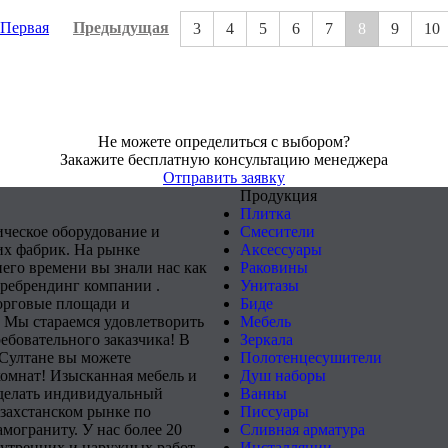
Первая
Предыдущая
3
4
5
6
7
8
9
10
Не можете определиться с выбором?
Закажите бесплатную консультацию менеджера
Отправить заявку
Продукция
Плитка
ическое оборудование и
Смесители
х фабрик. На рынке
Аксессуары
него времени вы знали нас как
Раковины
 ребрендинг компании .
Унитазы
орговые площади и
Биде
 Мы стараемся удовлетворить
Мебель
ебовательного заказчика! В
Зеркала
-Султане вы можете
Полотенцесушители
комнат! Изысканная мебель и
Душ наборы
сделать индивидуальный
Ванны
захстанском рынке по
Писсуары
мограниту. У нас более 20
Сливная арматура
нутренних и наружных работ.
Инсталляции