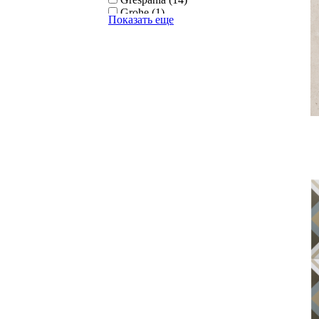
Grohe (1)
Показать еще
Keraben (40)
Mainzu (71)
Pocelanosa (9)
Porcelanosa (142)