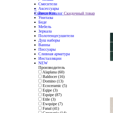
Смесители
Аксессуары
×
Раковины
Главная
Каталог
Скидочный товар
Унитазы
Биде
Мебель
Зеркала
Полотенцесушители
Душ наборы
Ванны
Писсуары
Сливная арматура
Инсталляции
NEW
Производитель
Alaplana (60)
Baldocer (16)
Domino (13)
Ecoceramic (5)
Eqipe (3)
Equipe (87)
Etile (3)
Ewquipe (7)
Fanal (41)
Grespania (14)