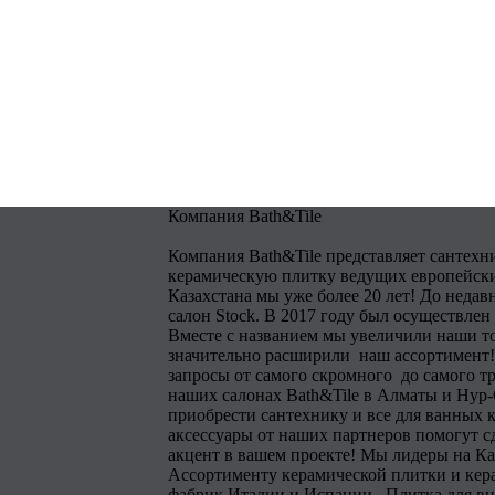
Компания Bath&Tile
Компания Bath&Tile представляет сантехн
керамическую плитку ведущих европейски
Казахстана мы уже более 20 лет! До недав
салон Stock. В 2017 году был осуществлен
Вместе с названием мы увеличили наши т
значительно расширили наш ассортимент!
запросы от самого скромного до самого тр
наших салонах Bath&Tile в Алматы и Нур
приобрести сантехнику и все для ванных 
аксессуары от наших партнеров помогут 
акцент в вашем проекте! Мы лидеры на Ка
Ассортименту керамической плитки и кера
фабрик Италии и Испании . Плитка для в