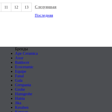
Следующая
11
12
13
Последняя
Бренды
Ape Ceramica
Axor
Baldocer
Ecoceramic
Equipe
Fanal
Gala
Grespania
Grohe
Hansgrohe
Hatria
Jika
Keraben
Kerasan