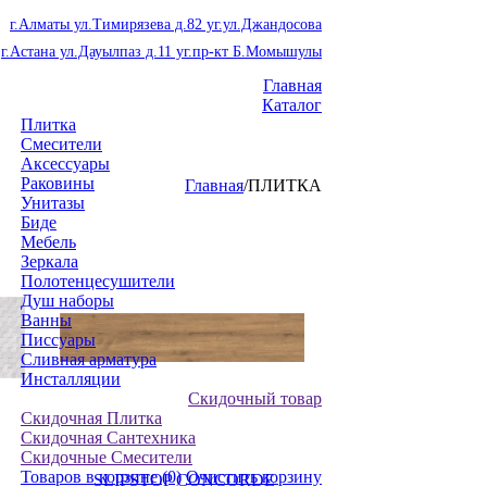
г.Алматы ул.Тимирязева д.82 уг.ул.Джандосова
г.Астана ул.Дауылпаз д.11 уг.пр-кт Б.Момышулы
Главная
Каталог
Плитка
Смесители
Аксессуары
Раковины
Главная
/
ПЛИТКА
Унитазы
Биде
Мебель
Зеркала
Полотенцесушители
Душ наборы
Ванны
Писсуары
Сливная арматура
Инсталляции
Скидочный товар
Скидочная Плитка
Скидочная Сантехника
Скидочные Смесители
Товаров в корзине
(0)
Очистить корзину
SLIPSTOP CONCORDE