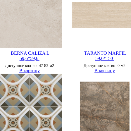
BERNA CALIZA L
TARANTO MARFIL
59,6*59,6
59,6*150
Доступное кол-во: 47.83 м2
Доступное кол-во: 0 м2
В корзину
В корзину