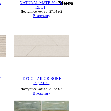
Меню
6
NATURAL MATE 30*150
RECT.
Доступное кол-во: 27.54 м2
В корзину
E
DECO TAILOR BONE
59,6*150
Доступное кол-во: 81.83 м2
В корзину