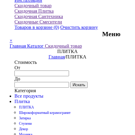
Инсталляции
Скидочный товар
Скидочная Плитка
Скидочная Сантехника
Скидочные Смесители
Товаров в корзине
(0)
Очистить корзину
Меню
×
Главная
Каталог
Скидочный товар
ПЛИТКА
Главная
/
ПЛИТКА
Стоимость
От
До
Искать
Категория
Все продукты
Плитка
ПЛИТКА
Широкоформатный керамогранит
Затирка
Ступени
Декор
Мозаика