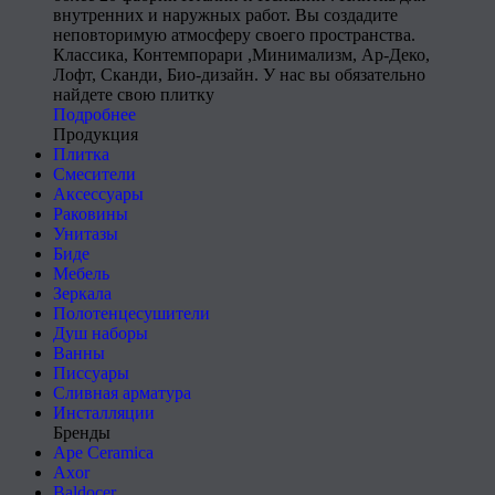
внутренних и наружных работ. Вы создадите
неповторимую атмосферу своего пространства.
Классика, Контемпорари ,Минимализм, Ар-Деко,
Лофт, Сканди, Био-дизайн. У нас вы обязательно
найдете свою плитку
Подробнее
Продукция
Плитка
Смесители
Аксессуары
Раковины
Унитазы
Биде
Мебель
Зеркала
Полотенцесушители
Душ наборы
Ванны
Писсуары
Сливная арматура
Инсталляции
Бренды
Ape Ceramica
Axor
Baldocer