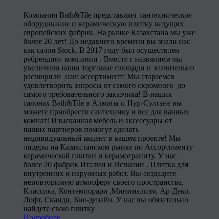
Компания Bath&Tile представляет сантехническое
оборудование и керамическую плитку ведущих
европейских фабрик. На рынке Казахстана мы уже
более 20 лет! До недавнего времени вы знали нас
как салон Stock. В 2017 году был осуществлен
ребрендинг компании . Вместе с названием мы
увеличили наши торговые площади и значительно
расширили наш ассортимент! Мы стараемся
удовлетворить запросы от самого скромного до
самого требовательного заказчика! В наших
салонах Bath&Tile в Алматы и Нур-Султане вы
можете приобрести сантехнику и все для ванных
комнат! Изысканная мебель и аксессуары от
наших партнеров помогут сделать
индивидуальный акцент в вашем проекте! Мы
лидеры на Казахстанском рынке по Ассортименту
керамической плитки и керамограниту. У нас
более 20 фабрик Италии и Испании . Плитка для
внутренних и наружных работ. Вы создадите
неповторимую атмосферу своего пространства.
Классика, Контемпорари ,Минимализм, Ар-Деко,
Лофт, Сканди, Био-дизайн. У нас вы обязательно
найдете свою плитку
Подробнее