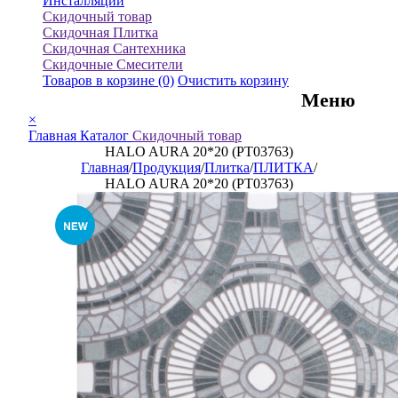
Инсталляции
Скидочный товар
Скидочная Плитка
Скидочная Сантехника
Скидочные Смесители
Товаров в корзине
(0)
Очистить корзину
Меню
×
Главная
Каталог
Скидочный товар
HALO AURA 20*20 (PT03763)
Главная
/
Продукция
/
Плитка
/
ПЛИТКА
/
HALO AURA 20*20 (PT03763)