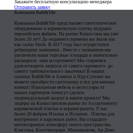
Закажите бесплатную консультацию менеджера
Отправить заявку
Компания Bath&Tile
Компания Bath&Tile представляет сантехническое
оборудование и керамическую плитку ведущих
европейских фабрик. На рынке Казахстана мы уже
более 20 лет! До недавнего времени вы знали нас
как салон Stock. В 2017 году был осуществлен
ребрендинг компании . Вместе с названием мы
увеличили наши торговые площади и значительно
расширили наш ассортимент! Мы стараемся
удовлетворить запросы от самого скромного до
самого требовательного заказчика! В наших
салонах Bath&Tile в Алматы и Нур-Султане вы
можете приобрести сантехнику и все для ванных
комнат! Изысканная мебель и аксессуары от
наших партнеров помогут сделать
индивидуальный акцент в вашем проекте! Мы
лидеры на Казахстанском рынке по Ассортименту
керамической плитки и керамограниту. У нас
более 20 фабрик Италии и Испании . Плитка для
внутренних и наружных работ. Вы создадите
неповторимую атмосферу своего пространства.
Классика, Контемпорари ,Минимализм, Ар-Деко,