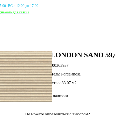
17:00. ВС с 12:00 до 17:00
(нажать для связи
)
CANAL LONDON SAND 59,
Артикул: PORC_100363937
Фирма производитель: Porcelanosa
Доступное количество: 83.07 м2
В наличии
Не можете определиться с выбором?