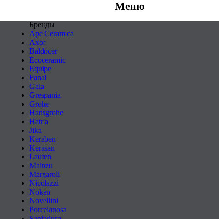
Меню
Бренды
Ape Ceramica
Axor
Baldocer
Ecoceramic
Equipe
Fanal
Gala
Grespania
Grohe
Hansgrohe
Hatria
Jika
Keraben
Kerasan
Laufen
Mainzu
Margaroli
Nicolazzi
Noken
Novellini
Porcelanosa
Sanindusa