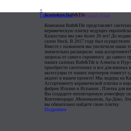
×
Компания Bath&Tile
Главная
Каталог
Скидочный товар
Компания Bath&Tile представляет сантехн
керамическую плитку ведущих европейски
Казахстана мы уже более 20 лет! До недав
салон Stock. В 2017 году был осуществлен
Вместе с названием мы увеличили наши т
значительно расширили наш ассортимент!
запросы от самого скромного до самого тр
наших салонах Bath&Tile в Алматы и Нур
приобрести сантехнику и все для ванных 
аксессуары от наших партнеров помогут 
акцент в вашем проекте! Мы лидеры на Ка
Ассортименту керамической плитки и кера
фабрик Италии и Испании . Плитка для в
Вы создадите неповторимую атмосферу сво
Контемпорари ,Минимализм, Ар-Деко, Лоф
вы обязательно найдете свою плитку
Подробнее