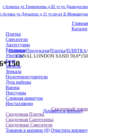
г.Алматы ул.Тимирязева д.82 уг.ул.Джандосова
г.Астана ул.Дауылпаз д.11 уг.пр-кт Б.Момышулы
Главная
Каталог
Плитка
Смесители
Аксессуары
Раковины
Главная
/
Продукция
/
Плитка
/
ПЛИТКА
/
Унитазы
CANAL LONDON SAND 59,6*150
Биде
6*150
Мебель
Зеркала
Полотенцесушители
Душ наборы
Ванны
Писсуары
Сливная арматура
Инсталляции
Скидочный товар
Добавить в корзину
Скидочная Плитка
Скидочная Сантехника
Скидочные Смесители
Товаров в корзине
(0)
Очистить корзину