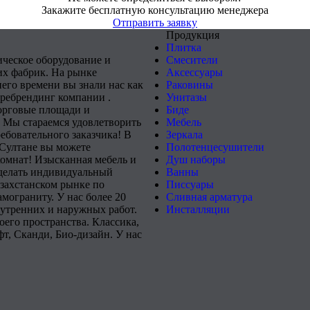
Закажите бесплатную консультацию менеджера
Отправить заявку
Продукция
Плитка
ическое оборудование и
Смесители
х фабрик. На рынке
Аксессуары
него времени вы знали нас как
Раковины
 ребрендинг компании .
Унитазы
орговые площади и
Биде
 Мы стараемся удовлетворить
Мебель
ебовательного заказчика! В
Зеркала
-Султане вы можете
Полотенцесушители
комнат! Изысканная мебель и
Душ наборы
сделать индивидуальный
Ванны
захстанском рынке по
Писсуары
мограниту. У нас более 20
Сливная арматура
нутренних и наружных работ.
Инсталляции
его пространства. Классика,
т, Сканди, Био-дизайн. У нас