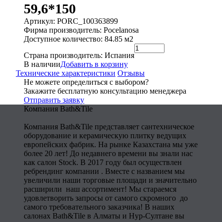
59,6*150
Артикул: PORC_100363899
Фирма производитель: Pocelanosa
Доступное количество: 84.85 м2
Страна производитель: Испания
В наличии
Добавить в корзину
Технические характеристики
Отзывы
Не можете определиться с выбором?
Закажите бесплатную консультацию менеджера
Отправить заявку
Компания Bath&Tile
Компания Bath&Tile представляет сантехническое
оборудование и керамическую плитку ведущих
европейских фабрик. На рынке Казахстана мы уже
более 20 лет! До недавнего времени вы знали нас
как салон Stock. В 2017 году был осуществлен
ребрендинг компании . Вместе с названием мы
увеличили наши торговые площади и значительно
расширили наш ассортимент! Мы стараемся
удовлетворить запросы от самого скромного до
самого требовательного заказчика! В наших
салонах Bath&Tile в Алматы и Нур-Султане вы