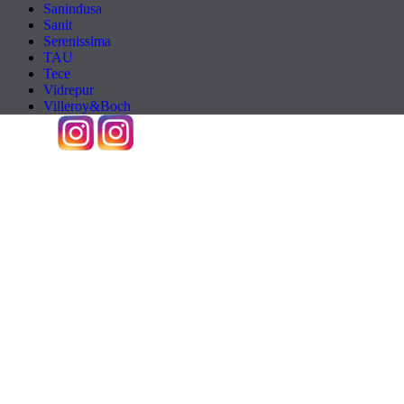
Sanindusa
Sanit
Serenissima
TAU
Tece
Vidrepur
Villeroy&Boch