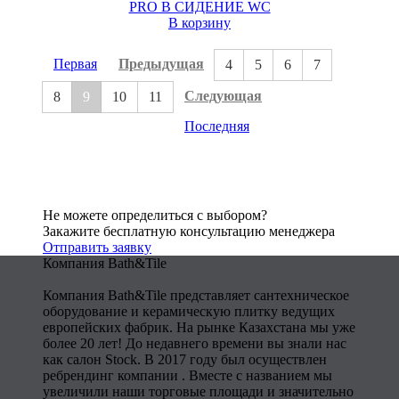
PRO B СИДЕНИЕ WC
В корзину
Первая
Предыдущая
4
5
6
7
Следующая
8
9
10
11
Последняя
Не можете определиться с выбором?
Закажите бесплатную консультацию менеджера
Отправить заявку
Компания Bath&Tile
Компания Bath&Tile представляет сантехническое
оборудование и керамическую плитку ведущих
европейских фабрик. На рынке Казахстана мы уже
более 20 лет! До недавнего времени вы знали нас
как салон Stock. В 2017 году был осуществлен
ребрендинг компании . Вместе с названием мы
увеличили наши торговые площади и значительно