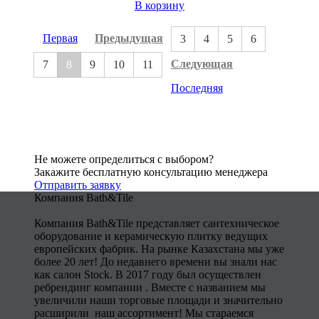
В корзину
Первая
Предыдущая
3
4
5
6
Следующая
7
8
9
10
11
Последняя
Не можете определиться с выбором?
Закажите бесплатную консультацию менеджера
Отправить заявку
Компания Bath&Tile
Компания Bath&Tile представляет сантехническое
оборудование и керамическую плитку ведущих
европейских фабрик. На рынке Казахстана мы уже
более 20 лет! До недавнего времени вы знали нас
как салон Stock. В 2017 году был осуществлен
ребрендинг компании . Вместе с названием мы
увеличили наши торговые площади и значительно
расширили наш ассортимент! Мы стараемся