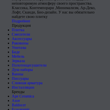
неповторимую атмосферу своего пространства.
Классика, Контемпорари ,Минимализм, Ар-Деко,
Лофт, Сканди, Био-дизайн. У нас вы обязательно
найдете свою плитку
Подробнее
Продукция
Плитка
Смесители
Аксессуары
Раковины
Унитазы
Биде
Мебель
Зеркала
Полотенцесушители
Душ наборы
Ванны
Писсуары
Сливная арматура
Инсталляции
Бренды
Ape Ceramica
Axor
Baldocer
Ecoceramic