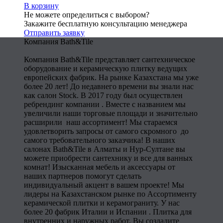
В корзину
Не можете определиться с выбором?
Закажите бесплатную консультацию менеджера
Отправить заявку
Компания Bath&Tile
Компания Bath&Tile представляет сантехническое
оборудование и керамическую плитку ведущих
европейских фабрик. На рынке Казахстана мы уже
более 20 лет! До недавнего времени вы знали нас
как салон Stock. В 2017 году был осуществлен
ребрендинг компании . Вместе с названием мы
увеличили наши торговые площади и значительно
расширили наш ассортимент! Мы стараемся
удовлетворить запросы от самого скромного до
самого требовательного заказчика! В наших
салонах Bath&Tile в Алматы и Нур-Султане вы
можете приобрести сантехнику и все для ванных
комнат! Изысканная мебель и аксессуары от
наших партнеров помогут сделать
индивидуальный акцент в вашем проекте! Мы
лидеры на Казахстанском рынке по Ассортименту
керамической плитки и керамограниту. У нас
более 20 фабрик Италии и Испании . Плитка для
внутренних и наружных работ. Вы создадите