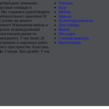
 ребрендинг компании .
Унитазы
орговые площади и
Биде
 Мы стараемся удовлетворить
Мебель
ебовательного заказчика! В
Зеркала
-Султане вы можете
Полотенцесушители
комнат! Изысканная мебель и
Душ наборы
сделать индивидуальный
Ванны
захстанском рынке по
Писсуары
мограниту. У нас более 20
Сливная арматура
нутренних и наружных работ.
Инсталляции
его пространства. Классика,
т, Сканди, Био-дизайн. У нас