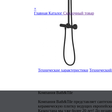
×
Главная
Каталог
Скидочный товар
Технические характеристики
Технический
Компания Bath&Tile
Компания Bath&Tile представляет сантехн
керамическую плитку ведущих европейски
Казахстана мы уже более 20 лет! До недав