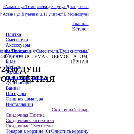
г.Алматы ул.Тимирязева д.82 уг.ул.Джандосова
г.Астана ул.Дауылпаз д.11 уг.пр-кт Б.Момышулы
Главная
Каталог
Плитка
Смесители
Аксессуары
Раковины
авная
/
Продукция
/
Смесители
/
Душ системы
/
Унитазы
772430 ДУШ СИСТЕМА С ТЕРМОСТАТОМ,
Биде
ЧЁРНАЯ
Мебель
772430 ДУШ
Зеркала
ОМ, ЧЁРНАЯ
Полотенцесушители
Душ наборы
Ванны
Писсуары
Сливная арматура
Инсталляции
Скидочный товар
Скидочная Плитка
Скидочная Сантехника
Скидочные Смесители
Товаров в корзине
(0)
Очистить корзину