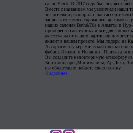
салон Stock. В 2017 году был осуществлен
Вместе с названием мы увеличили наши т
значительно расширили наш ассортимент!
запросы от самого скромного до самого тр
наших салонах Bath&Tile в Алматы и Нур
приобрести сантехнику и все для ванных 
аксессуары от наших партнеров помогут 
акцент в вашем проекте! Мы лидеры на Ка
Ассортименту керамической плитки и кера
фабрик Италии и Испании . Плитка для в
Вы создадите неповторимую атмосферу сво
Контемпорари ,Минимализм, Ар-Деко, Лоф
вы обязательно найдете свою плитку
Подробнее