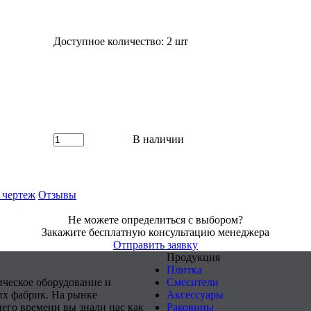
Доступное количество: 2 шт
В наличии
 чертеж
Отзывы
Не можете определиться с выбором?
Закажите бесплатную консультацию менеджера
Отправить заявку
Продукция
Плитка
ическое оборудование и
Смесители
х фабрик. На рынке
Аксессуары
него времени вы знали нас как
Раковины