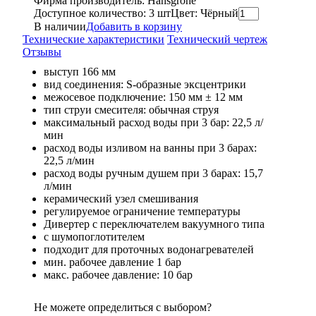
Фирма производитель: Hansgrohe
Доступное количество: 3 шт
Цвет: Чёрный
В наличии
Добавить в корзину
Технические характеристики
Технический чертеж
Отзывы
выступ 166 мм
вид соединения: S-образные эксцентрики
межосевое подключение: 150 мм ± 12 мм
тип струи смесителя: обычная струя
максимальный расход воды при 3 бар: 22,5 л/
мин
расход воды изливом на ванны при 3 барах:
22,5 л/мин
расход воды ручным душем при 3 барах: 15,7
л/мин
керамический узел смешивания
регулируемое ограничение температуры
Дивертер с переключателем вакуумного типа
с шумопоглотителем
подходит для проточных водонагревателей
мин. рабочее давление 1 бар
макс. рабочее давление: 10 бар
Не можете определиться с выбором?