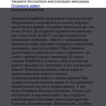
Закажите бесплатную консультацию менеджера
Отправить заявку
Компания Bath&Tile
Компания Bath&Tile представляет сантехническое
оборудование и керамическую плитку ведущих
европейских фабрик. На рынке Казахстана мы уже
более 20 лет! До недавнего времени вы знали нас
как салон Stock. В 2017 году был осуществлен
ребрендинг компании . Вместе с названием мы
увеличили наши торговые площади и значительно
расширили наш ассортимент! Мы стараемся
удовлетворить запросы от самого скромного до
самого требовательного заказчика! В наших
салонах Bath&Tile в Алматы и Нур-Султане вы
можете приобрести сантехнику и все для ванных
комнат! Изысканная мебель и аксессуары от
наших партнеров помогут сделать
индивидуальный акцент в вашем проекте! Мы
лидеры на Казахстанском рынке по Ассортименту
керамической плитки и керамограниту. У нас
более 20 фабрик Италии и Испании . Плитка для
внутренних и наружных работ. Вы создадите
неповторимую атмосферу своего пространства.
Классика, Контемпорари ,Минимализм, Ар-Деко,