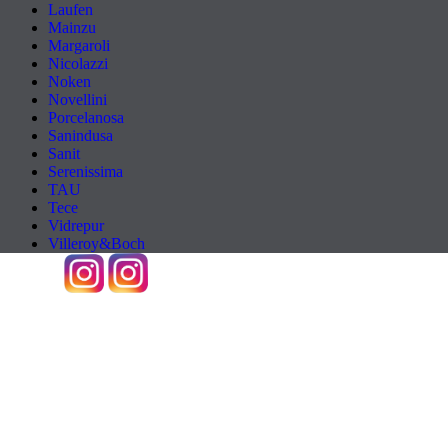
Laufen
Mainzu
Margaroli
Nicolazzi
Noken
Novellini
Porcelanosa
Sanindusa
Sanit
Serenissima
TAU
Tece
Vidrepur
Villeroy&Boch