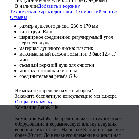
Доступное количество: 2 шт
Цвет: Чёрный
В наличии
Добавить в корзину
Технические характеристики
Технический чертеж
Отзывы
размер душевого диска: 230 x 170 мм
тип струи: Rain
шарнирное соединение: регулируемый угол
верхнего душа
материал душевого диска: пластик
максимальный расход воды при 3 бар: 12,4 л/
мин
съемный верхний душ для очистки
монтаж: потолок или стена
соединительная резьба G ½
Не можете определиться с выбором?
Закажите бесплатную консультацию менеджера
Отправить заявку
Компания Bath&Tile
Компания Bath&Tile представляет сантехническое
оборудование и керамическую плитку ведущих
европейских фабрик. На рынке Казахстана мы уже
более 20 лет! До недавнего времени вы знали нас