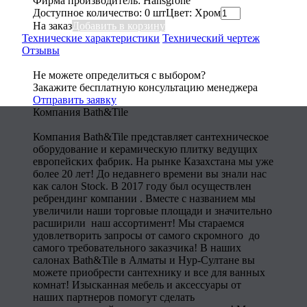
Фирма производитель: Hansgrohe
Доступное количество: 0 шт
Цвет: Хром
На заказ
Добавить в корзину
Технические характеристики
Технический чертеж
Отзывы
Не можете определиться с выбором?
Закажите бесплатную консультацию менеджера
Отправить заявку
Компания Bath&Tile
Компания Bath&Tile представляет сантехническое
оборудование и керамическую плитку ведущих
европейских фабрик. На рынке Казахстана мы уже
более 20 лет! До недавнего времени вы знали нас
как салон Stock. В 2017 году был осуществлен
ребрендинг компании . Вместе с названием мы
увеличили наши торговые площади и значительно
расширили наш ассортимент! Мы стараемся
удовлетворить запросы от самого скромного до
самого требовательного заказчика! В наших
салонах Bath&Tile в Алматы и Нур-Султане вы
можете приобрести сантехнику и все для ванных
комнат! Изысканная мебель и аксессуары от
наших партнеров помогут сделать