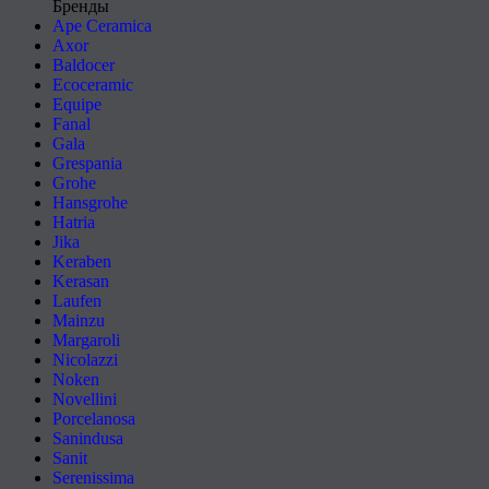
Бренды
Ape Ceramica
Axor
Baldocer
Ecoceramic
Equipe
Fanal
Gala
Grespania
Grohe
Hansgrohe
Hatria
Jika
Keraben
Kerasan
Laufen
Mainzu
Margaroli
Nicolazzi
Noken
Novellini
Porcelanosa
Sanindusa
Sanit
Serenissima