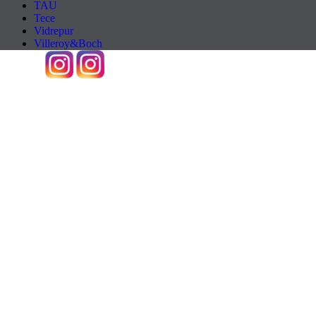
TAU
Tece
Vidrepur
Villeroy&Boch