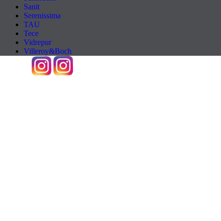
Sanit
Serenissima
TAU
Tece
Vidrepur
Villeroy&Boch