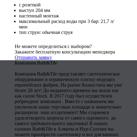
с розеткой
выступ 204 мм
настенный монтаж
максимальный расход воды при 3 бар: 21,7 л/
мин
тип струи: обычная струя
Не можете определиться с выбором?
Закажите бесплатную консультацию менеджера
Отправить заявку
Компания Bath&Tile
Компания Bath&Tile представляет сантехническое
оборудование и керамическую плитку ведущих
европейских фабрик. На рынке Казахстана мы уже
более 20 лет! До недавнего времени вы знали нас
как салон Stock. В 2017 году был осуществлен
ребрендинг компании . Вместе с названием мы
увеличили наши торговые площади и значительно
расширили наш ассортимент! Мы стараемся
удовлетворить запросы от самого скромного до
самого требовательного заказчика! В наших
салонах Bath&Tile в Алматы и Нур-Султане вы
можете приобрести сантехнику и все для ванных