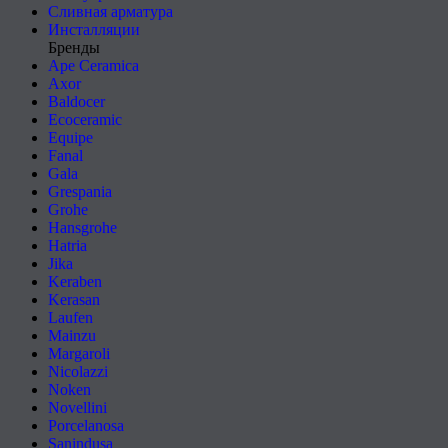
Сливная арматура
Инсталляции
Бренды
Ape Ceramica
Axor
Baldocer
Ecoceramic
Equipe
Fanal
Gala
Grespania
Grohe
Hansgrohe
Hatria
Jika
Keraben
Kerasan
Laufen
Mainzu
Margaroli
Nicolazzi
Noken
Novellini
Porcelanosa
Sanindusa