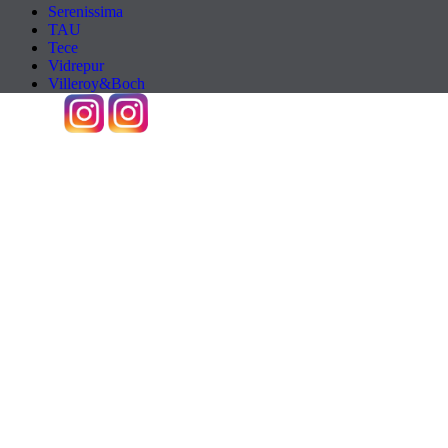
Serenissima
TAU
Tece
Vidrepur
Villeroy&Boch