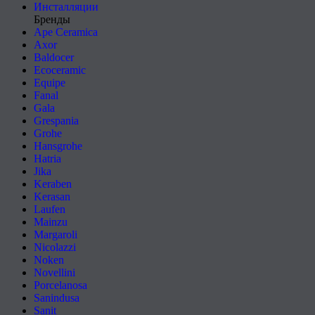
Инсталляции
Бренды
Ape Ceramica
Axor
Baldocer
Ecoceramic
Equipe
Fanal
Gala
Grespania
Grohe
Hansgrohe
Hatria
Jika
Keraben
Kerasan
Laufen
Mainzu
Margaroli
Nicolazzi
Noken
Novellini
Porcelanosa
Sanindusa
Sanit