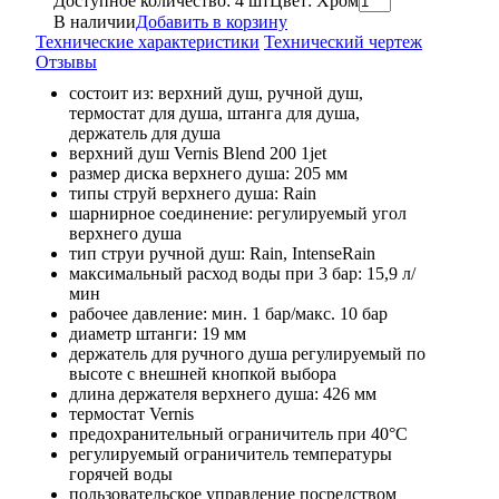
Доступное количество: 4 шт
Цвет: Хром
В наличии
Добавить в корзину
Технические характеристики
Технический чертеж
Отзывы
состоит из: верхний душ, ручной душ,
термостат для душа, штанга для душа,
держатель для душа
верхний душ Vernis Blend 200 1jet
размер диска верхнего душа: 205 мм
типы струй верхнего душа: Rain
шарнирное соединение: регулируемый угол
верхнего душа
тип струи ручной душ: Rain, IntenseRain
максимальный расход воды при 3 бар: 15,9 л/
мин
рабочее давление: мин. 1 бар/макс. 10 бар
диаметр штанги: 19 мм
держатель для ручного душа регулируемый по
высоте с внешней кнопкой выбора
длина держателя верхнего душа: 426 мм
термостат Vernis
предохранительный ограничитель при 40°C
регулируемый ограничитель температуры
горячей воды
пользовательское управление посредством