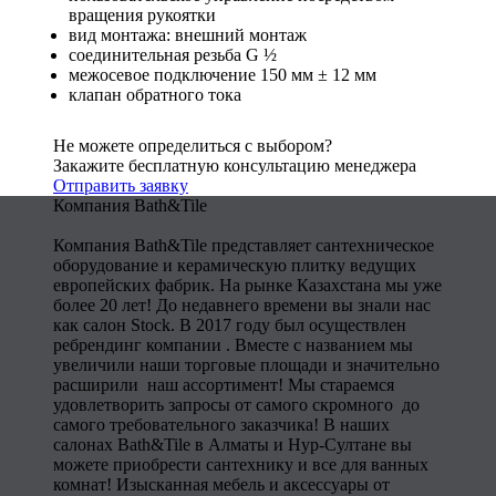
вращения рукоятки
вид монтажа: внешний монтаж
соединительная резьба G ½
межосевое подключение 150 мм ± 12 мм
клапан обратного тока
Не можете определиться с выбором?
Закажите бесплатную консультацию менеджера
Отправить заявку
Компания Bath&Tile
Компания Bath&Tile представляет сантехническое
оборудование и керамическую плитку ведущих
европейских фабрик. На рынке Казахстана мы уже
более 20 лет! До недавнего времени вы знали нас
как салон Stock. В 2017 году был осуществлен
ребрендинг компании . Вместе с названием мы
увеличили наши торговые площади и значительно
расширили наш ассортимент! Мы стараемся
удовлетворить запросы от самого скромного до
самого требовательного заказчика! В наших
салонах Bath&Tile в Алматы и Нур-Султане вы
можете приобрести сантехнику и все для ванных
комнат! Изысканная мебель и аксессуары от