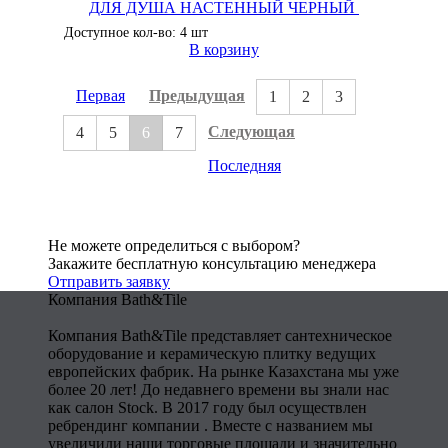
ДЛЯ ДУША НАСТЕННЫЙ ЧЕРНЫЙ
Доступное кол-во: 4 шт
В корзину
Первая
Предыдущая
1
2
3
Следующая
4
5
6
7
Последняя
Не можете определиться с выбором?
Закажите бесплатную консультацию менеджера
Отправить заявку
Компания Bath&Tile
Компания Bath&Tile представляет сантехническое
оборудование и керамическую плитку ведущих
европейских фабрик. На рынке Казахстана мы уже
более 20 лет! До недавнего времени вы знали нас
как салон Stock. В 2017 году был осуществлен
ребрендинг компании . Вместе с названием мы
увеличили наши торговые площади и значительно