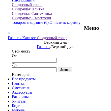
Инсталляции
Скидочный товар
Скидочная Плитка
Скидочная Сантехника
Скидочные Смесители
Товаров в корзине
(0)
Очистить корзину
Меню
×
Главная
Каталог
Скидочный товар
Верхний душ
Главная
/
Верхний душ
Стоимость
От
До
Искать
Категория
Все продукты
Плитка
Смесители
Аксессуары
Раковины
Унитазы
Биде
Мебель