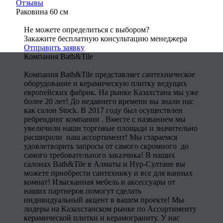
Отзывы
Раковина 60 см
Не можете определиться с выбором?
Закажите бесплатную консультацию менеджера
Отправить заявку
Компания Bath&Tile
Компания Bath&Tile представляет сантехническое
оборудование и керамическую плитку ведущих
европейских фабрик. На рынке Казахстана мы уже
более 20 лет! До недавнего времени вы знали нас
как салон Stock. В 2017 году был осуществлен
ребрендинг компании . Вместе с названием мы
увеличили наши торговые площади и значительно
расширили наш ассортимент! Мы стараемся
удовлетворить запросы от самого скромного до
самого требовательного заказчика! В наших
салонах Bath&Tile в Алматы и Нур-Султане вы
можете приобрести сантехнику и все для ванных
комнат! Изысканная мебель и аксессуары от
наших партнеров помогут сделать
индивидуальный акцент в вашем проекте! Мы
лидеры на Казахстанском рынке по Ассортименту
керамической плитки и керамограниту. У нас