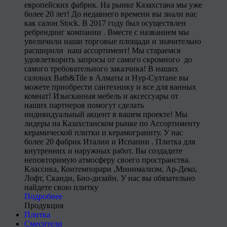
европейских фабрик. На рынке Казахстана мы уже
более 20 лет! До недавнего времени вы знали нас
как салон Stock. В 2017 году был осуществлен
ребрендинг компании . Вместе с названием мы
увеличили наши торговые площади и значительно
расширили наш ассортимент! Мы стараемся
удовлетворить запросы от самого скромного до
самого требовательного заказчика! В наших
салонах Bath&Tile в Алматы и Нур-Султане вы
можете приобрести сантехнику и все для ванных
комнат! Изысканная мебель и аксессуары от
наших партнеров помогут сделать
индивидуальный акцент в вашем проекте! Мы
лидеры на Казахстанском рынке по Ассортименту
керамической плитки и керамограниту. У нас
более 20 фабрик Италии и Испании . Плитка для
внутренних и наружных работ. Вы создадите
неповторимую атмосферу своего пространства.
Классика, Контемпорари ,Минимализм, Ар-Деко,
Лофт, Сканди, Био-дизайн. У нас вы обязательно
найдете свою плитку
Подробнее
Продукция
Плитка
Смесители