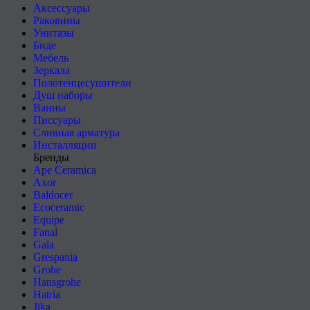
Аксессуары
Раковины
Унитазы
Биде
Мебель
Зеркала
Полотенцесушители
Душ наборы
Ванны
Писсуары
Сливная арматура
Инсталляции
Бренды
Ape Ceramica
Axor
Baldocer
Ecoceramic
Equipe
Fanal
Gala
Grespania
Grohe
Hansgrohe
Hatria
Jika