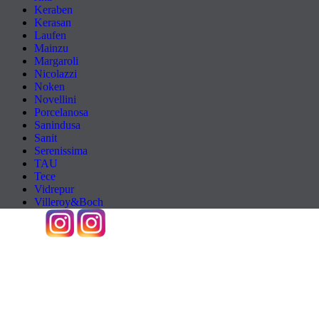
Keraben
Kerasan
Laufen
Mainzu
Margaroli
Nicolazzi
Noken
Novellini
Porcelanosa
Sanindusa
Sanit
Serenissima
TAU
Tece
Vidrepur
Villeroy&Boch