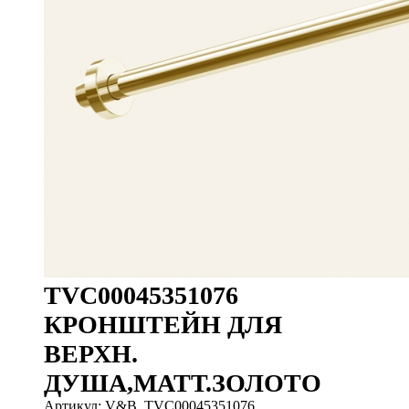
TVC00045351076
КРОНШТЕЙН ДЛЯ
ВЕРХН.
ДУША,МАТТ.ЗОЛОТО
Артикул: V&B_TVC00045351076