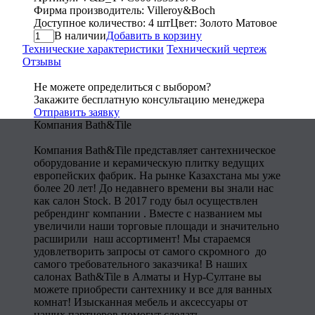
Фирма производитель: Villeroy&Boch
Доступное количество: 4 шт
Цвет: Золото Матовое
В наличии
Добавить в корзину
Технические характеристики
Технический чертеж
Отзывы
Не можете определиться с выбором?
Закажите бесплатную консультацию менеджера
Отправить заявку
Компания Bath&Tile
Компания Bath&Tile представляет сантехническое
оборудование и керамическую плитку ведущих
европейских фабрик. На рынке Казахстана мы уже
более 20 лет! До недавнего времени вы знали нас
как салон Stock. В 2017 году был осуществлен
ребрендинг компании . Вместе с названием мы
увеличили наши торговые площади и значительно
расширили наш ассортимент! Мы стараемся
удовлетворить запросы от самого скромного до
самого требовательного заказчика! В наших
салонах Bath&Tile в Алматы и Нур-Султане вы
можете приобрести сантехнику и все для ванных
комнат! Изысканная мебель и аксессуары от
наших партнеров помогут сделать