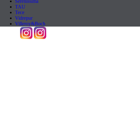
Serenissima
TAU
Tece
Vidrepur
Villeroy&Boch