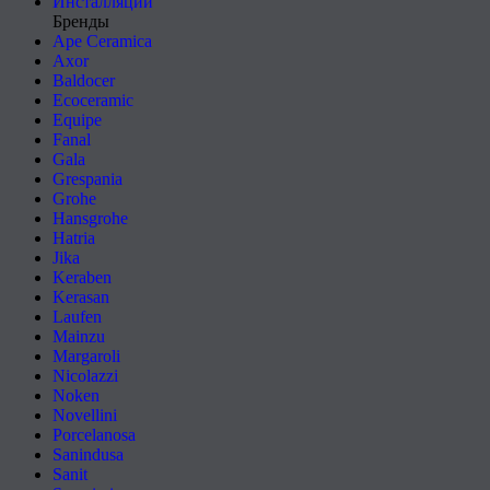
Инсталляции
Бренды
Ape Ceramica
Axor
Baldocer
Ecoceramic
Equipe
Fanal
Gala
Grespania
Grohe
Hansgrohe
Hatria
Jika
Keraben
Kerasan
Laufen
Mainzu
Margaroli
Nicolazzi
Noken
Novellini
Porcelanosa
Sanindusa
Sanit