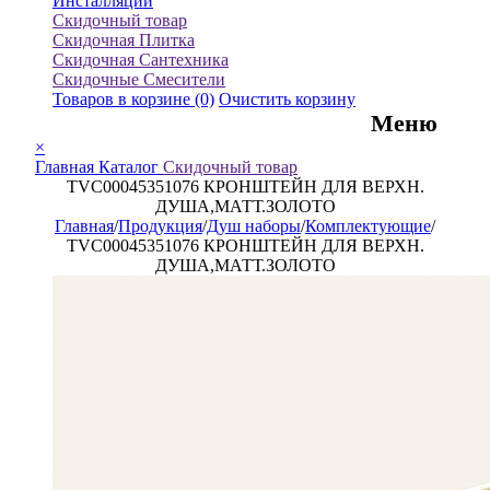
Инсталляции
Скидочный товар
Скидочная Плитка
Скидочная Сантехника
Скидочные Смесители
Товаров в корзине
(0)
Очистить корзину
Меню
×
Главная
Каталог
Скидочный товар
TVC00045351076 КРОНШТЕЙН ДЛЯ ВЕРХН.
ДУША,МАТТ.ЗОЛОТО
Главная
/
Продукция
/
Душ наборы
/
Комплектующие
/
TVC00045351076 КРОНШТЕЙН ДЛЯ ВЕРХН.
ДУША,МАТТ.ЗОЛОТО