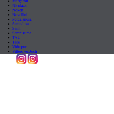
Margaroli
Nicolazzi
Noken
Novellini
Porcelanosa
Sanindusa
Sanit
Serenissima
TAU
Tece
Vidrepur
Villeroy&Boch