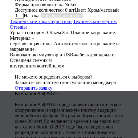
Фирма производитель: Noken
Доступное количество: 0 шт
Цвет: Хром/матовый
На заказ
Добавить в корзину
Технические характеристики
Технический чертеж
Отзывы
Урна с сенсором. Объем 8 л. Плавное закрывание.
Материал –
нержавеющая сталь. Автоматическое открывание и
закрывание.
Включает аккумулятор и USB-кабель для зарядки.
Оснащена съемным
внутренним контейнером.
Не можете определиться с выбором?
Закажите бесплатную консультацию менеджера
Отправить заявку
Компания Bath&Tile
Компания Bath&Tile представляет сантехническое
оборудование и керамическую плитку ведущих
европейских фабрик. На рынке Казахстана мы уже
более 20 лет! До недавнего времени вы знали нас
как салон Stock. В 2017 году был осуществлен
ребрендинг компании . Вместе с названием мы
увеличили наши торговые площади и значительно