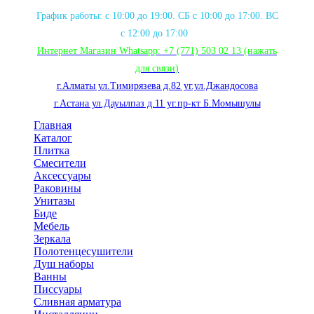
График работы: с 10:00 до 19:00. СБ с 10:00 до 17:00. ВС
с 12:00 до 17:00
Интернет Магазин Whatsapp:
+7 (771) 503 02 13
(нажать
для связи
)
г.Алматы ул.Тимирязева д.82 уг.ул.Джандосова
г.Астана ул.Дауылпаз д.11 уг.пр-кт Б.Момышулы
Главная
Каталог
Плитка
Смесители
Аксессуары
Раковины
Унитазы
Биде
Мебель
Зеркала
Полотенцесушители
Душ наборы
Ванны
Писсуары
Сливная арматура