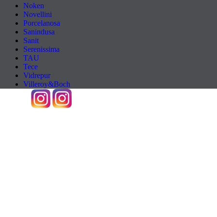
Noken
Novellini
Porcelanosa
Sanindusa
Sanit
Serenissima
TAU
Tece
Vidrepur
Villeroy&Boch