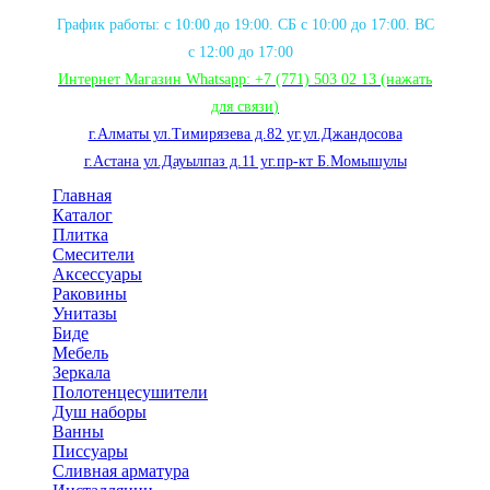
График работы: с 10:00 до 19:00. СБ с 10:00 до 17:00. ВС
с 12:00 до 17:00
Интернет Магазин Whatsapp:
+7 (771) 503 02 13
(нажать
для связи
)
г.Алматы ул.Тимирязева д.82 уг.ул.Джандосова
г.Астана ул.Дауылпаз д.11 уг.пр-кт Б.Момышулы
Главная
Каталог
Плитка
Смесители
Аксессуары
Раковины
Унитазы
Биде
Мебель
Зеркала
Полотенцесушители
Душ наборы
Ванны
Писсуары
Сливная арматура