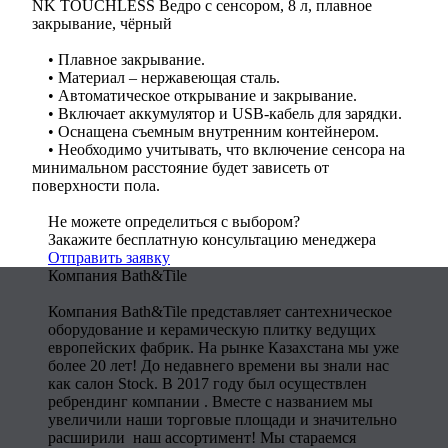
NK TOUCHLESS Ведро с сенсором, 8 л, плавное
закрывание, чёрный
• Плавное закрывание.
• Материал – нержавеющая сталь.
• Автоматическое открывание и закрывание.
• Включает аккумулятор и USB-кабель для зарядки.
• Оснащена съемным внутренним контейнером.
• Необходимо учитывать, что включение сенсора на
минимальном расстояние будет зависеть от
поверхности пола.
Не можете определиться с выбором?
Закажите бесплатную консультацию менеджера
Отправить заявку
Компания Bath&Tile
Компания Bath&Tile представляет сантехническое
оборудование и керамическую плитку ведущих
европейских фабрик. На рынке Казахстана мы уже
более 20 лет! До недавнего времени вы знали нас
как салон Stock. В 2017 году был осуществлен
ребрендинг компании . Вместе с названием мы
увеличили наши торговые площади и значительно
расширили наш ассортимент! Мы стараемся