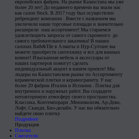
европейских фабрик. На рынке Казахстана мы уже
более 20 лет! До недавнего времени вы знали нас
как салон Stock. В 2017 году был осуществлен
ребрендинг компании . Вместе с названием мы
увеличили наши торговые площади и значительно
расширили наш ассортимент! Мы стараемся
удовлетворить запросы от самого скромного до
самого требовательного заказчика! В наших
салонах Bath&Tile в Алматы и Нур-Султане вы
можете приобрести сантехнику и все для ванных
комнат! Изысканная мебель и аксессуары от
наших партнеров помогут сделать
индивидуальный акцент в вашем проекте! Мы
лидеры на Казахстанском рынке по Ассортименту
керамической плитки и керамограниту. У нас
более 20 фабрик Италии и Испании . Плитка для
внутренних и наружных работ. Вы создадите
неповторимую атмосферу своего пространства.
Классика, Контемпорари ,Минимализм, Ар-Деко,
Лофт, Сканди, Био-дизайн. У нас вы обязательно
найдете свою плитку
Подробнее
Продукция
Плитка
Смесители