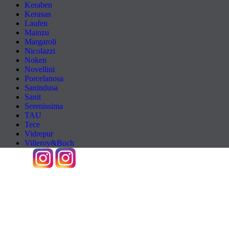
Keraben
Kerasan
Laufen
Mainzu
Margaroli
Nicolazzi
Noken
Novellini
Porcelanosa
Sanindusa
Sanit
Serenissima
TAU
Tece
Vidrepur
Villeroy&Boch