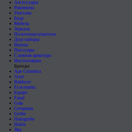
Аксессуары
Раковины
Унитазы
Биде
Мебель
Зеркала
Полотенцесушители
Душ наборы
Ванны
Писсуары
Сливная арматура
Инсталляции
Бренды
Ape Ceramica
Axor
Baldocer
Ecoceramic
Equipe
Fanal
Gala
Grespania
Grohe
Hansgrohe
Hatria
Jika