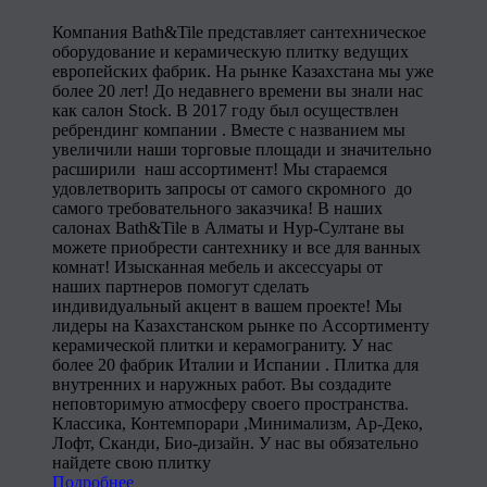
Компания Bath&Tile представляет сантехническое
оборудование и керамическую плитку ведущих
европейских фабрик. На рынке Казахстана мы уже
более 20 лет! До недавнего времени вы знали нас
как салон Stock. В 2017 году был осуществлен
ребрендинг компании . Вместе с названием мы
увеличили наши торговые площади и значительно
расширили наш ассортимент! Мы стараемся
удовлетворить запросы от самого скромного до
самого требовательного заказчика! В наших
салонах Bath&Tile в Алматы и Нур-Султане вы
можете приобрести сантехнику и все для ванных
комнат! Изысканная мебель и аксессуары от
наших партнеров помогут сделать
индивидуальный акцент в вашем проекте! Мы
лидеры на Казахстанском рынке по Ассортименту
керамической плитки и керамограниту. У нас
более 20 фабрик Италии и Испании . Плитка для
внутренних и наружных работ. Вы создадите
неповторимую атмосферу своего пространства.
Классика, Контемпорари ,Минимализм, Ар-Деко,
Лофт, Сканди, Био-дизайн. У нас вы обязательно
найдете свою плитку
Подробнее