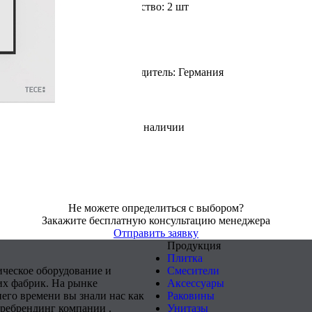
Доступное количество: 2 шт
Страна производитель: Германия
В наличии
Не можете определиться с выбором?
Закажите бесплатную консультацию менеджера
Отправить заявку
Продукция
Плитка
ическое оборудование и
Смесители
х фабрик. На рынке
Аксессуары
него времени вы знали нас как
Раковины
 ребрендинг компании .
Унитазы