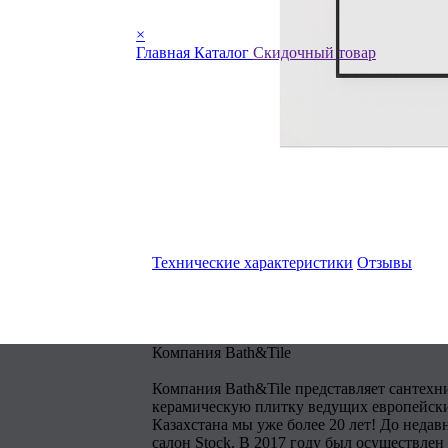
×
Главная
Каталог
Скидочный товар
Технические характеристики
Отзывы
Компания Bath&Tile
Компания Bath&Tile представляет сантехн
керамическую плитку ведущих европейски
Казахстана мы уже более 20 лет! До недав
салон Stock. В 2017 году был осуществлен