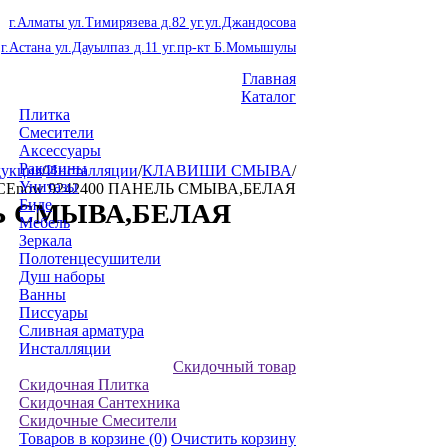
г.Алматы ул.Тимирязева д.82 уг.ул.Джандосова
г.Астана ул.Дауылпаз д.11 уг.пр-кт Б.Момышулы
Главная
Каталог
Плитка
Смесители
Аксессуары
Раковины
укция
/
Инсталляции
/
КЛАВИШИ СМЫВА
/
Унитазы
CEnow 9242400 ПАНЕЛЬ СМЫВА,БЕЛАЯ
Биде
ЛЬ СМЫВА,БЕЛАЯ
Мебель
Зеркала
Полотенцесушители
Душ наборы
Ванны
Писсуары
Сливная арматура
Инсталляции
Скидочный товар
Скидочная Плитка
Скидочная Сантехника
Скидочные Смесители
Товаров в корзине
(0)
Очистить корзину