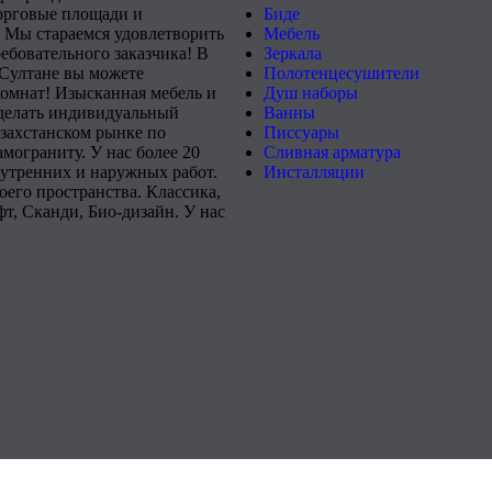
орговые площади и
Биде
 Мы стараемся удовлетворить
Мебель
ебовательного заказчика! В
Зеркала
-Султане вы можете
Полотенцесушители
комнат! Изысканная мебель и
Душ наборы
сделать индивидуальный
Ванны
захстанском рынке по
Писсуары
мограниту. У нас более 20
Сливная арматура
нутренних и наружных работ.
Инсталляции
его пространства. Классика,
т, Сканди, Био-дизайн. У нас