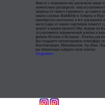
Вместе с названием мы увеличили наши т
значительно расширили наш ассортимент!
запросы от самого скромного до самого тр
наших салонах Bath&Tile в Алматы и Нур
приобрести сантехнику и все для ванных 
аксессуары от наших партнеров помогут 
акцент в вашем проекте! Мы лидеры на Ка
Ассортименту керамической плитки и кера
фабрик Италии и Испании . Плитка для в
Вы создадите неповторимую атмосферу сво
Контемпорари ,Минимализм, Ар-Деко, Лоф
вы обязательно найдете свою плитку
Подробнее