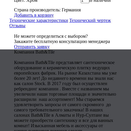
Цвет: Хром
В наличии
Страна производитель: Германия
Добавить в корзину
Технические характеристики
Технический чертеж
Отзывы
Не можете определиться с выбором?
Закажите бесплатную консультацию менеджера
Отправить заявку
Компания Bath&Tile
Компания Bath&Tile представляет сантехническое
оборудование и керамическую плитку ведущих
европейских фабрик. На рынке Казахстана мы уже
более 20 лет! До недавнего времени вы знали нас
как салон Stock. В 2017 году был осуществлен
ребрендинг компании . Вместе с названием мы
увеличили наши торговые площади и значительно
расширили наш ассортимент! Мы стараемся
удовлетворить запросы от самого скромного до
самого требовательного заказчика! В наших
салонах Bath&Tile в Алматы и Нур-Султане вы
можете приобрести сантехнику и все для ванных
комнат! Изысканная мебель и аксессуары от
наших партнеров помогут сделать