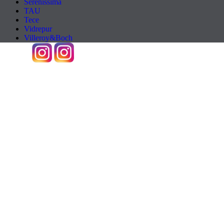
Serenissima
TAU
Tece
Vidrepur
Villeroy&Boch