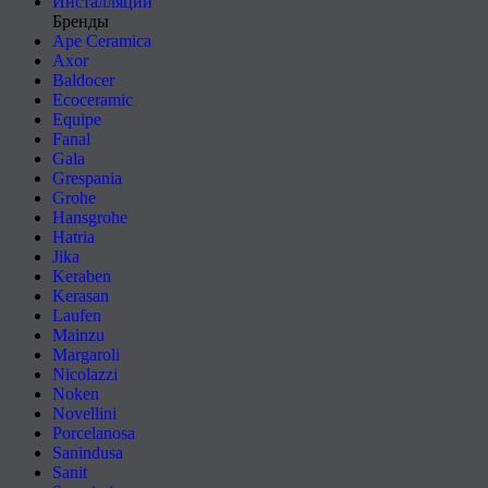
Инсталляции
Бренды
Ape Ceramica
Axor
Baldocer
Ecoceramic
Equipe
Fanal
Gala
Grespania
Grohe
Hansgrohe
Hatria
Jika
Keraben
Kerasan
Laufen
Mainzu
Margaroli
Nicolazzi
Noken
Novellini
Porcelanosa
Sanindusa
Sanit