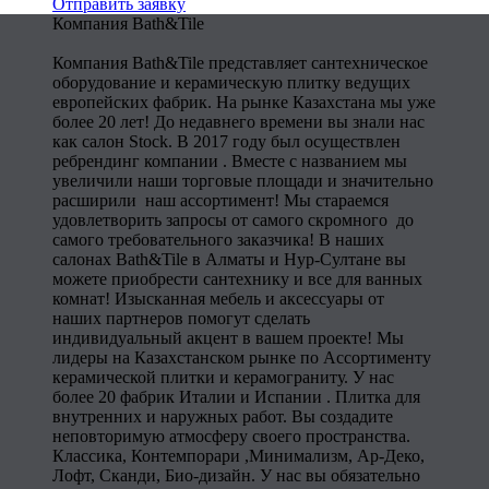
Отправить заявку
Компания Bath&Tile
Компания Bath&Tile представляет сантехническое
оборудование и керамическую плитку ведущих
европейских фабрик. На рынке Казахстана мы уже
более 20 лет! До недавнего времени вы знали нас
как салон Stock. В 2017 году был осуществлен
ребрендинг компании . Вместе с названием мы
увеличили наши торговые площади и значительно
расширили наш ассортимент! Мы стараемся
удовлетворить запросы от самого скромного до
самого требовательного заказчика! В наших
салонах Bath&Tile в Алматы и Нур-Султане вы
можете приобрести сантехнику и все для ванных
комнат! Изысканная мебель и аксессуары от
наших партнеров помогут сделать
индивидуальный акцент в вашем проекте! Мы
лидеры на Казахстанском рынке по Ассортименту
керамической плитки и керамограниту. У нас
более 20 фабрик Италии и Испании . Плитка для
внутренних и наружных работ. Вы создадите
неповторимую атмосферу своего пространства.
Классика, Контемпорари ,Минимализм, Ар-Деко,
Лофт, Сканди, Био-дизайн. У нас вы обязательно