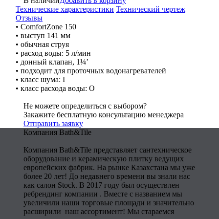
В наличии
Добавить в корзину
Технические характеристики
Технический чертеж
Отзывы
• ComfortZone 150
• выступ 141 мм
• обычная струя
• расход воды: 5 л/мин
• донный клапан, 1¼’
• подходит для проточных водонагревателей
• класс шума: I
• класс расхода воды: O
Не можете определиться с выбором?
Закажите бесплатную консультацию менеджера
Отправить заявку
Компания Bath&Tile
Компания Bath&Tile представляет сантехническое
оборудование и керамическую плитку ведущих
европейских фабрик. На рынке Казахстана мы уже
более 20 лет! До недавнего времени вы знали нас
как салон Stock. В 2017 году был осуществлен
ребрендинг компании . Вместе с названием мы
увеличили наши торговые площади и значительно
расширили наш ассортимент! Мы стараемся