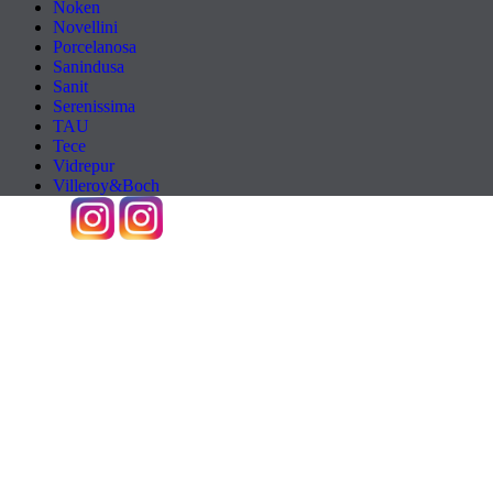
Noken
Novellini
Porcelanosa
Sanindusa
Sanit
Serenissima
TAU
Tece
Vidrepur
Villeroy&Boch