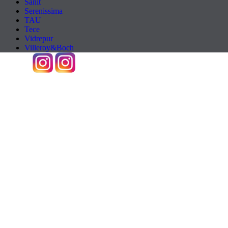
Sanit
Serenissima
TAU
Tece
Vidrepur
Villeroy&Boch