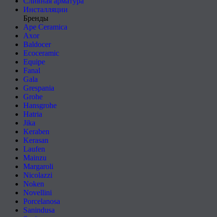
Сливная арматура
Инсталляции
Бренды
Ape Ceramica
Axor
Baldocer
Ecoceramic
Equipe
Fanal
Gala
Grespania
Grohe
Hansgrohe
Hatria
Jika
Keraben
Kerasan
Laufen
Mainzu
Margaroli
Nicolazzi
Noken
Novellini
Porcelanosa
Sanindusa