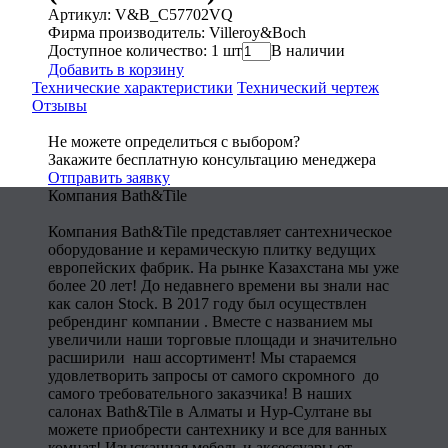
Артикул: V&B_C57702VQ
Фирма производитель: Villeroy&Boch
Доступное количество: 1 шт
В наличии
Добавить в корзину
Технические характеристики
Технический чертеж
Отзывы
Не можете определиться с выбором?
Закажите бесплатную консультацию менеджера
Отправить заявку
Компания Bath&Tile
Компания Bath&Tile представляет сантехническое
оборудование и керамическую плитку ведущих
европейских фабрик. На рынке Казахстана мы уже
более 20 лет! До недавнего времени вы знали нас
как салон Stock. В 2017 году был осуществлен
ребрендинг компании . Вместе с названием мы
увеличили наши торговые площади и значительно
расширили наш ассортимент! Мы стараемся
удовлетворить запросы от самого скромного до
самого требовательного заказчика! В наших
салонах Bath&Tile в Алматы и Нур-Султане вы
можете приобрести сантехнику и все для ванных
комнат! Изысканная мебель и аксессуары от