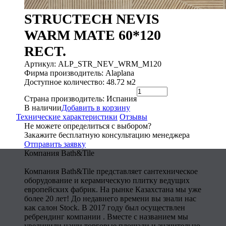
STRUCTECH NEVIS
WARM MATE 60*120
RECT.
Артикул: ALP_STR_NEV_WRM_M120
Фирма производитель: Alaplana
Доступное количество: 48.72 м2
Страна производитель: Испания
В наличии
Добавить в корзину
Технические характеристики
Отзывы
Не можете определиться с выбором?
Закажите бесплатную консультацию менеджера
Отправить заявку
Компания Bath&Tile
Компания Bath&Tile представляет сантехническое
оборудование и керамическую плитку ведущих
европейских фабрик. На рынке Казахстана мы уже
более 20 лет! До недавнего времени вы знали нас
как салон Stock. В 2017 году был осуществлен
ребрендинг компании . Вместе с названием мы
увеличили наши торговые площади и значительно