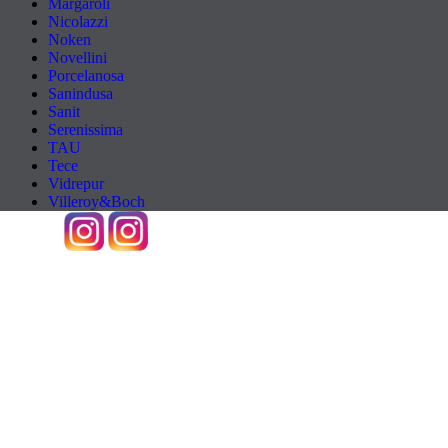
Margaroli
Nicolazzi
Noken
Novellini
Porcelanosa
Sanindusa
Sanit
Serenissima
TAU
Tece
Vidrepur
Villeroy&Boch