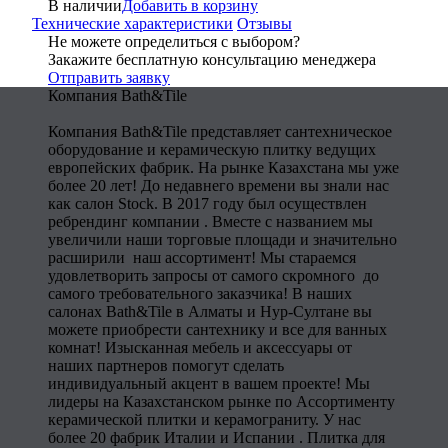
В наличии
Добавить в корзину
Технические характеристики
Отзывы
Не можете определиться с выбором?
Закажите бесплатную консультацию менеджера
Отправить заявку
Компания Bath&Tile
Компания Bath&Tile представляет сантехническое
оборудование и керамическую плитку ведущих
европейских фабрик. На рынке Казахстана мы уже
более 20 лет! До недавнего времени вы знали нас
как салон Stock. В 2017 году был осуществлен
ребрендинг компании . Вместе с названием мы
увеличили наши торговые площади и значительно
расширили наш ассортимент! Мы стараемся
удовлетворить запросы от самого скромного до
самого требовательного заказчика! В наших
салонах Bath&Tile в Алматы и Нур-Султане вы
можете приобрести сантехнику и все для ванных
комнат! Изысканная мебель и аксессуары от
наших партнеров помогут сделать
индивидуальный акцент в вашем проекте! Мы
лидеры на Казахстанском рынке по Ассортименту
керамической плитки и керамограниту. У нас
более 20 фабрик Италии и Испании . Плитка для