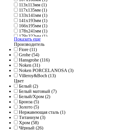
113х113мм (1)
117х135мм (1)
133х141мм (1)
141х193мм (1)
166х195мм (1)
178х241мм (1)
179х322мм (1)
Показать еще
183х234мм (1)
Производитель
185х231мм (1)
Fiore (11)
191x248мм (1)
Grohe (54)
204х259мм (2)
Hansgrohe (116)
50х104мм (1)
Noken (31)
53х101мм (1)
Noken PORCELANOSA (3)
55х100мм (1)
Villeroy&Boch (13)
61х92мм (1)
Цвет
64х107мм (1)
Белый (2)
68х97мм (1)
Белый матовый (7)
73х114мм (1)
Белый/Хром (2)
80х91мм (1)
Бронза (5)
89х93мм (1)
Золото (5)
93х108мм (2)
Нержавеющая сталь (1)
93х98мм (1)
Титаниум (3)
94х119мм (2)
Хром (58)
95х110мм (1)
Чёрный (26)