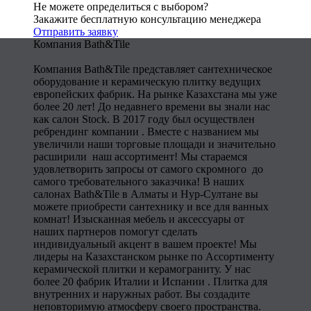
Не можете определиться с выбором?
Закажите бесплатную консультацию менеджера
Отправить заявку
Компания Bath&Tile
Компания Bath&Tile представляет сантехническое
оборудование и керамическую плитку ведущих
европейских фабрик. На рынке Казахстана мы уже
более 20 лет! До недавнего времени вы знали нас
как салон Stock. В 2017 году был осуществлен
ребрендинг компании . Вместе с названием мы
увеличили наши торговые площади и значительно
расширили наш ассортимент! Мы стараемся
удовлетворить запросы от самого скромного до
самого требовательного заказчика! В наших
салонах Bath&Tile в Алматы и Нур-Султане вы
можете приобрести сантехнику и все для ванных
комнат! Изысканная мебель и аксессуары от
наших партнеров помогут сделать
индивидуальный акцент в вашем проекте! Мы
лидеры на Казахстанском рынке по Ассортименту
керамической плитки и керамограниту. У нас
более 20 фабрик Италии и Испании . Плитка для
внутренних и наружных работ. Вы создадите
неповторимую атмосферу своего пространства.