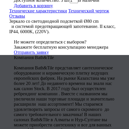
Доступное количество: 3 шт
В наличии
Добавить в корзину
Технические характеристики
Технический чертеж
Отзывы
Зеркало со светодиодной подсветкой Ø80 cm
и системой предотвращающей запотевание. II класс,
IP44, 6000K, (220V).
Не можете определиться с выбором?
Закажите бесплатную консультацию менеджера
Отправить заявку
Компания Bath&Tile
Компания Bath&Tile представляет сантехническое
оборудование и керамическую плитку ведущих
европейских фабрик. На рынке Казахстана мы уже
более 20 лет! До недавнего времени вы знали нас
как салон Stock. В 2017 году был осуществлен
ребрендинг компании . Вместе с названием мы
увеличили наши торговые площади и значительно
расширили наш ассортимент! Мы стараемся
удовлетворить запросы от самого скромного до
самого требовательного заказчика! В наших
салонах Bath&Tile в Алматы и Нур-Султане вы
можете приобрести сантехнику и все для ванных