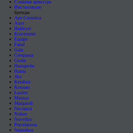
Сливная арматура
Инсталляции
Бренды
Ape Ceramica
Axor
Baldocer
Ecoceramic
Equipe
Fanal
Gala
Grespania
Grohe
Hansgrohe
Hatria
Jika
Keraben
Kerasan
Laufen
Mainzu
Margaroli
Nicolazzi
Noken
Novellini
Porcelanosa
Sanindusa