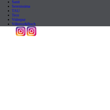
Sanit
Serenissima
TAU
Tece
Vidrepur
Villeroy&Boch