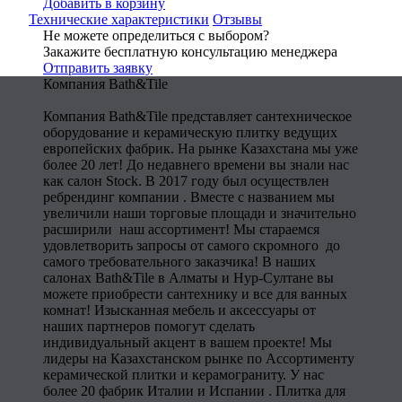
Добавить в корзину
Технические характеристики
Отзывы
Не можете определиться с выбором?
Закажите бесплатную консультацию менеджера
Отправить заявку
Компания Bath&Tile
Компания Bath&Tile представляет сантехническое
оборудование и керамическую плитку ведущих
европейских фабрик. На рынке Казахстана мы уже
более 20 лет! До недавнего времени вы знали нас
как салон Stock. В 2017 году был осуществлен
ребрендинг компании . Вместе с названием мы
увеличили наши торговые площади и значительно
расширили наш ассортимент! Мы стараемся
удовлетворить запросы от самого скромного до
самого требовательного заказчика! В наших
салонах Bath&Tile в Алматы и Нур-Султане вы
можете приобрести сантехнику и все для ванных
комнат! Изысканная мебель и аксессуары от
наших партнеров помогут сделать
индивидуальный акцент в вашем проекте! Мы
лидеры на Казахстанском рынке по Ассортименту
керамической плитки и керамограниту. У нас
более 20 фабрик Италии и Испании . Плитка для